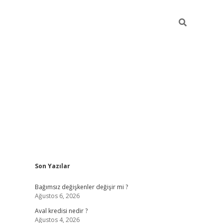
Sidebar
Son Yazılar
betexper
Bağımsız değişkenler değişir mi ?
Ağustos 6, 2026
Aval kredisi nedir ?
Ağustos 4, 2026