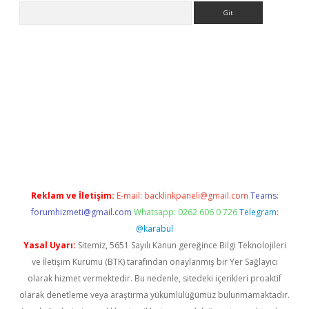
Arama
etexper
Reklam ve İletişim:
E-mail:
backlinkpaneli@gmail.com
Teams:
forumhizmeti@gmail.com
Whatsapp: 0262 606 0 726
Telegram:
@karabul
Yasal Uyarı:
Sitemiz, 5651 Sayılı Kanun gereğince Bilgi Teknolojileri
ve İletişim Kurumu (BTK) tarafından onaylanmış bir Yer Sağlayıcı
olarak hizmet vermektedir. Bu nedenle, sitedeki içerikleri proaktif
olarak denetleme veya araştırma yükümlülüğümüz bulunmamaktadır.