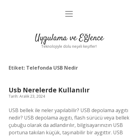
menüyü
Anasayfa
aç
Gizlilik Politikası
Uygulama ve Eğlence
Yasal Uyarı
Teknolojiyle dolu neşeli keşifler!
Hakkımızda
Etiket:
Telefonda USB Nedir
Usb Nerelerde Kullanılır
Tarih: Aralık 23, 2024
USB bellek ile neler yapılabilir? USB depolama aygıtı
nedir? USB depolama aygıtı, flash sürücü veya bellek
çubuğu olarak da adlandırılır, bilgisayarınızın USB
portuna takılan küçük, taşınabilir bir aygıttır. USB