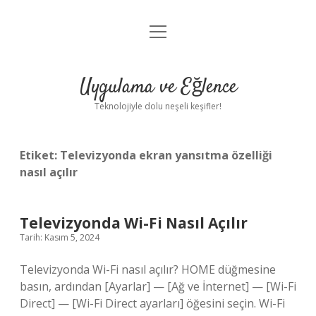
menüyü
Anasayfa
aç
Gizlilik Politikası
Uygulama ve Eğlence
Yasal Uyarı
Teknolojiyle dolu neşeli keşifler!
Hakkımızda
Etiket:
Televizyonda ekran yansıtma özelliği
nasıl açılır
Televizyonda Wi-Fi Nasıl Açılır
Tarih: Kasım 5, 2024
Televizyonda Wi-Fi nasıl açılır? HOME düğmesine
basın, ardından [Ayarlar] — [Ağ ve İnternet] — [Wi-Fi
Direct] — [Wi-Fi Direct ayarları] öğesini seçin. Wi-Fi