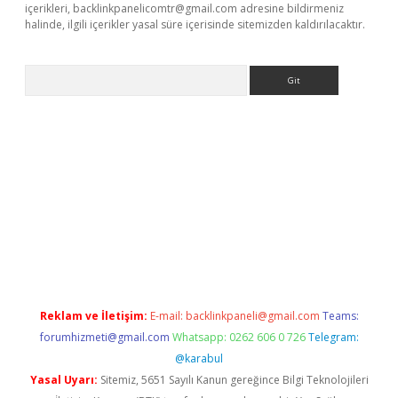
içerikleri,
backlinkpanelicomtr@gmail.com
adresine bildirmeniz
halinde, ilgili içerikler yasal süre içerisinde sitemizden kaldırılacaktır.
Arama
etexper
Reklam ve İletişim:
E-mail:
backlinkpaneli@gmail.com
Teams:
forumhizmeti@gmail.com
Whatsapp: 0262 606 0 726
Telegram:
@karabul
Yasal Uyarı:
Sitemiz, 5651 Sayılı Kanun gereğince Bilgi Teknolojileri