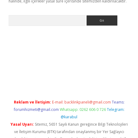
halinde, ilgili içerikler yasal süre içerisinde sitemizden kaldırılacaktır.
Arama
etexper
Reklam ve İletişim:
E-mail:
backlinkpaneli@gmail.com
Teams:
forumhizmeti@gmail.com
Whatsapp: 0262 606 0 726
Telegram:
@karabul
Yasal Uyarı:
Sitemiz, 5651 Sayılı Kanun gereğince Bilgi Teknolojileri
ve İletişim Kurumu (BTK) tarafından onaylanmış bir Yer Sağlayıcı