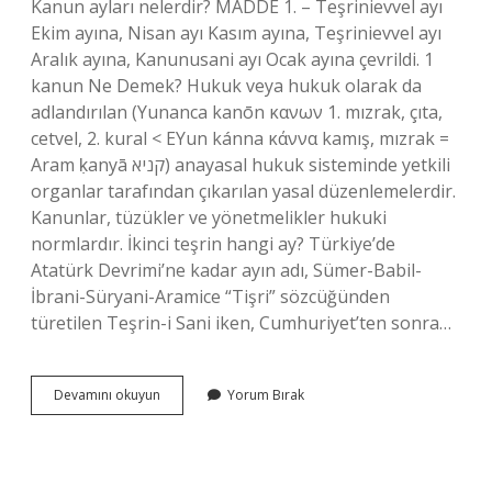
Kanun ayları nelerdir? MADDE 1. – Teşrinievvel ayı
Ekim ayına, Nisan ayı Kasım ayına, Teşrinievvel ayı
Aralık ayına, Kanunusani ayı Ocak ayına çevrildi. 1
kanun Ne Demek? Hukuk veya hukuk olarak da
adlandırılan (Yunanca kanōn κανων 1. mızrak, çıta,
cetvel, 2. kural < EYun kánna κάννα kamış, mızrak =
Aram ḳanyā קניא) anayasal hukuk sisteminde yetkili
organlar tarafından çıkarılan yasal düzenlemelerdir.
Kanunlar, tüzükler ve yönetmelikler hukuki
normlardır. İkinci teşrin hangi ay? Türkiye’de
Atatürk Devrimi’ne kadar ayın adı, Sümer-Babil-
İbrani-Süryani-Aramice “Tişri” sözcüğünden
türetilen Teşrin-i Sani iken, Cumhuriyet’ten sonra…
Kanun
Devamını okuyun
Yorum Bırak
Hangi
Ay