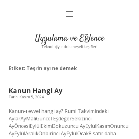
menüyü
Anasayfa
aç
Gizlilik Politikası
Uygulama ve Eğlence
Yasal Uyarı
Teknolojiyle dolu neşeli keşifler!
Hakkımızda
Etiket:
Teşrin ayı ne demek
Kanun Hangi Ay
Tarih: Kasım 5, 2024
Kanun-ı evvel hangi ay? Rumi Takvimindeki
AylarAyMaliGüncel EşdeğerSekizinci
AyÖncesiEylülEkimDokuzuncu AyEylülKasımOnuncu
AyEylülAralıkOnbirinci AyEylülOcak8 satır daha