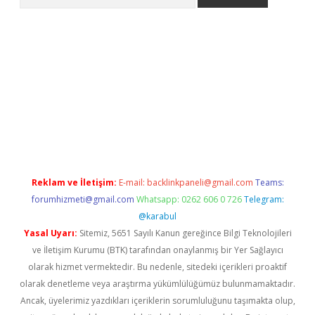
etexper
Reklam ve İletişim:
E-mail:
backlinkpaneli@gmail.com
Teams:
forumhizmeti@gmail.com
Whatsapp: 0262 606 0 726
Telegram:
@karabul
Yasal Uyarı:
Sitemiz, 5651 Sayılı Kanun gereğince Bilgi Teknolojileri
ve İletişim Kurumu (BTK) tarafından onaylanmış bir Yer Sağlayıcı
olarak hizmet vermektedir. Bu nedenle, sitedeki içerikleri proaktif
olarak denetleme veya araştırma yükümlülüğümüz bulunmamaktadır.
Ancak, üyelerimiz yazdıkları içeriklerin sorumluluğunu taşımakta olup,