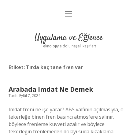
menüyü
Anasayfa
aç
Gizlilik Politikası
Uygulama ve Eğlence
Yasal Uyarı
Teknolojiyle dolu neşeli keşifler!
Hakkımızda
Etiket:
Tırda kaç tane fren var
Arabada Imdat Ne Demek
Tarih: Eylül 7, 2024
Imdat freni ne işe yarar? ABS valfinin açılmasıyla, o
tekerleğe binen fren basıncı atmosfere salınır,
böylece frenleme kuvveti azalır ve böylece
tekerleğin frenlemeden dolayı suda kızaklama