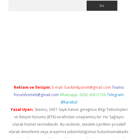
Arama
etexper
Reklam ve İletişim:
E-mail:
backlinkpaneli@gmail.com
Teams:
forumhizmeti@gmail.com
Whatsapp: 0262 606 0 726
Telegram:
@karabul
Yasal Uyarı:
Sitemiz, 5651 Sayılı Kanun gereğince Bilgi Teknolojileri
ve İletişim Kurumu (BTK) tarafından onaylanmış bir Yer Sağlayıcı
olarak hizmet vermektedir. Bu nedenle, sitedeki içerikleri proaktif
olarak denetleme veya araştırma yükümlülüğümüz bulunmamaktadır.