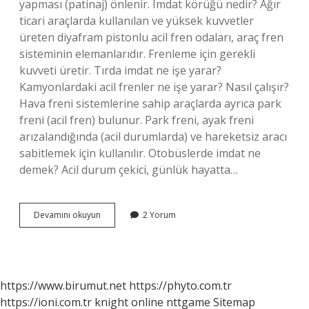
yapması (patinaj) önlenir. Imdat körüğü nedir? Ağır
ticari araçlarda kullanılan ve yüksek kuvvetler
üreten diyafram pistonlu acil fren odaları, araç fren
sisteminin elemanlarıdır. Frenleme için gerekli
kuvveti üretir. Tırda imdat ne işe yarar?
Kamyonlardaki acil frenler ne işe yarar? Nasıl çalışır?
Hava freni sistemlerine sahip araçlarda ayrıca park
freni (acil fren) bulunur. Park freni, ayak freni
arızalandığında (acil durumlarda) ve hareketsiz aracı
sabitlemek için kullanılır. Otobüslerde imdat ne
demek? Acil durum çekici, günlük hayatta…
Arabada
Devamını okuyun
2 Yorum
Imdat
Ne
Demek
https://www.birumut.net
https://phyto.com.tr
https://ioni.com.tr
knight online
nttgame
Sitemap