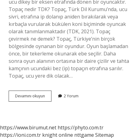
ucu dikey bir eksen etrafında dönen bir oyuncaktır.
Topaç nedir TDK? Topaç, Türk Dil Kurumu’nda, ucu
sivri, etrafına ip dolanıp aniden bırakılarak veya
kırbaçla vurularak bükülen koni biçiminde oyuncak
olarak tanımlanmaktadır (TDK, 2021). Topaç
çevirmek ne demek? Topaç, Türkiye’nin birçok
bölgesinde oynanan bir oyundur. Oyun başlamadan
önce, bir tekerleme okunarak ebe seçilir. Daha
sonra oyun alanının ortasına bir daire çizilir ve tahta
kamçının ucundaki bez (ip) topaçın etrafına sarılır.
Topaç, ucu yere dik olacak…
Topaç
Devamını okuyun
2 Yorum
Gibi
Ne
Anlama
Gelir
https://www.birumut.net
https://phyto.com.tr
https://ioni.com.tr
knight online
nttgame
Sitemap