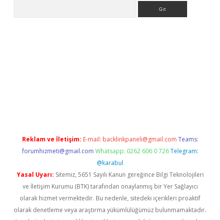
Arama
etexper
Reklam ve İletişim:
E-mail:
backlinkpaneli@gmail.com
Teams:
forumhizmeti@gmail.com
Whatsapp: 0262 606 0 726
Telegram:
@karabul
Yasal Uyarı:
Sitemiz, 5651 Sayılı Kanun gereğince Bilgi Teknolojileri
ve İletişim Kurumu (BTK) tarafından onaylanmış bir Yer Sağlayıcı
olarak hizmet vermektedir. Bu nedenle, sitedeki içerikleri proaktif
olarak denetleme veya araştırma yükümlülüğümüz bulunmamaktadır.