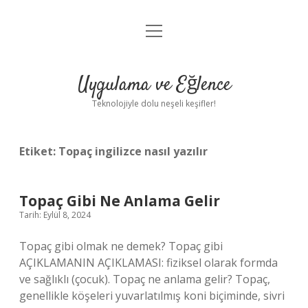
menüyü
Anasayfa
aç
Gizlilik Politikası
Uygulama ve Eğlence
Yasal Uyarı
Teknolojiyle dolu neşeli keşifler!
Hakkımızda
Etiket:
Topaç ingilizce nasıl yazılır
Topaç Gibi Ne Anlama Gelir
Tarih: Eylül 8, 2024
Topaç gibi olmak ne demek? Topaç gibi
AÇIKLAMANIN AÇIKLAMASI: fiziksel olarak formda
ve sağlıklı (çocuk). Topaç ne anlama gelir? Topaç,
genellikle köşeleri yuvarlatılmış koni biçiminde, sivri