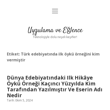
menüyü
Anasayfa
aç
Gizlilik Politikası
Uygulama ve Eğlence
Yasal Uyarı
Teknolojiyle dolu neşeli keşifler!
Hakkımızda
Etiket:
Türk edebiyatında ilk öykü örneğini kim
vermiştir
Dünya Edebiyatındaki Ilk Hikâye
Öykü Örneği Kaçıncı Yüzyılda Kim
Tarafından Yazılmıştır Ve Eserin Adı
Nedir
Tarih: Ekim 5, 2024