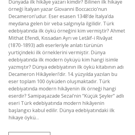
Dünyada ilk hikâye yazarı kimdir? Bilinen ilk hikaye
örneği İtalyan yazar Giovanni Boccaccio’nun
Decameron’udur. Eser esasen 1348’de İtalya’da
meydana gelen bir veba salgınıyla ilgilidir. Türk
edebiyatında ilk öykü örneğini kim vermiştir? Ahmet
Mithat Efendi, Kıssadan Ayrı ve Letâif-i Rivâyat
(1870-1893) adlı eserleriyle anlatı türünün
yurtiçindeki ilk örneklerini vermiştir. Dünya
edebiyatında ilk modern öyküyü kim hangi isimle
yazmıştır? Dünya edebiyatının ilk öykü kitabının adı
Decameron Hikâyeleri’dir. 14. yüzyılda yazılan bu
eser toplam 100 öyküden oluşmaktadır. Türk
edebiyatında modern hikâyenin ilk örneği hangi
eserdir? Samipaşazade Sezai’nin “Küçük Şeyler” adlı
eseri Türk edebiyatında modern hikâyenin
başlangıcı kabul edilir. Dünya edebiyatındaki ilk
hikaye öykü…