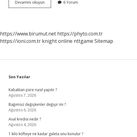
Dünya
Devamını okuyun
6 Yorum
Edebiyatındaki
Ilk
Hikâye
Öykü
Örneği
https://www.birumut.net
https://phyto.com.tr
Kaçıncı
https://ioni.com.tr
knight online
nttgame
Sitemap
Yüzyılda
Kim
Tarafından
Yazılmıştır
Ve
Eserin
Adı
Sidebar
Son Yazılar
Nedir
Kabaktan püre nasıl yapılır ?
Ağustos 7, 2026
Bağımsız değişkenler değişir mi ?
Ağustos 6, 2026
Aval kredisi nedir ?
Ağustos 4, 2026
1 kilo köfteye ne kadar galeta unu konulur ?