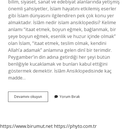
bilim, siyaset, sanat ve edebiyat alanlarında yetişmiş
önemli şahsiyetler, İslam hayatını etkilemiş eserler
gibi İslam dünyasını ilgilendiren pek çok konu yer
almaktadır. İslâm nedir islam ansiklopedisi? Kelime
anlamı “itaat etmek, boyun eğmek, bağlanmak, bir
şeye boyun eğmek, esenlik ve huzur içinde olmak”
olan İslam, “itaat etmek, teslim olmak, kendini
Allah’a adamak” anlamına gelen dinî bir terimdir.
Peygamber’in din adına getirdiği her şeyi bütün
benliğiyle kucaklamak ve bunları kabul ettiğini
göstermek demektir. İslâm Ansiklopedisinde kaç
madde…
Islam
Devamını okuyun
Yorum Bırak
Ansiklopedisi
Ne
Anlatıyor
https://www.birumut.net
https://phyto.com.tr