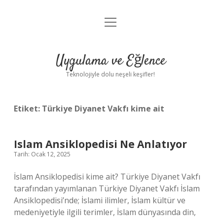
menüyü
Anasayfa
aç
Gizlilik Politikası
Uygulama ve Eğlence
Yasal Uyarı
Teknolojiyle dolu neşeli keşifler!
Hakkımızda
Etiket:
Türkiye Diyanet Vakfı kime ait
Islam Ansiklopedisi Ne Anlatıyor
Tarih: Ocak 12, 2025
İslam Ansiklopedisi kime ait? Türkiye Diyanet Vakfı
tarafından yayımlanan Türkiye Diyanet Vakfı İslam
Ansiklopedisi’nde; İslami ilimler, İslam kültür ve
medeniyetiyle ilgili terimler, İslam dünyasında din,