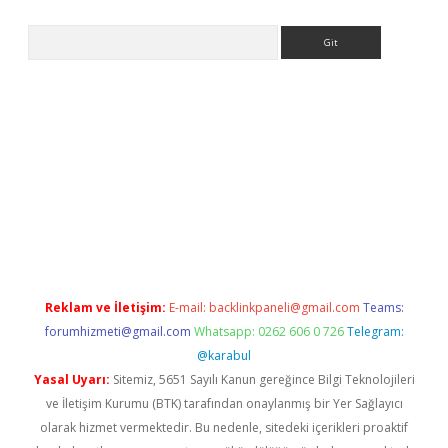
Arama
etexper
Reklam ve İletişim:
E-mail:
backlinkpaneli@gmail.com
Teams:
forumhizmeti@gmail.com
Whatsapp: 0262 606 0 726
Telegram:
@karabul
Yasal Uyarı:
Sitemiz, 5651 Sayılı Kanun gereğince Bilgi Teknolojileri
ve İletişim Kurumu (BTK) tarafından onaylanmış bir Yer Sağlayıcı
olarak hizmet vermektedir. Bu nedenle, sitedeki içerikleri proaktif