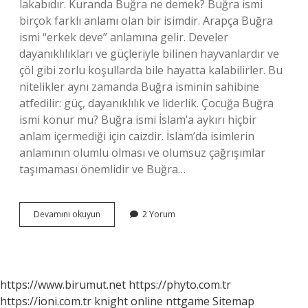
lakabıdır. Kuranda Buğra ne demek? Buğra ismi
birçok farklı anlamı olan bir isimdir. Arapça Buğra
ismi “erkek deve” anlamına gelir. Develer
dayanıklılıkları ve güçleriyle bilinen hayvanlardır ve
çöl gibi zorlu koşullarda bile hayatta kalabilirler. Bu
nitelikler aynı zamanda Buğra isminin sahibine
atfedilir: güç, dayanıklılık ve liderlik. Çocuğa Buğra
ismi konur mu? Buğra ismi İslam’a aykırı hiçbir
anlam içermediği için caizdir. İslam’da isimlerin
anlamının olumlu olması ve olumsuz çağrışımlar
taşımaması önemlidir ve Buğra…
Buğra
Devamını okuyun
2 Yorum
Ismi
Ne
Anlama
Gelir
https://www.birumut.net
https://phyto.com.tr
https://ioni.com.tr
knight online
nttgame
Sitemap