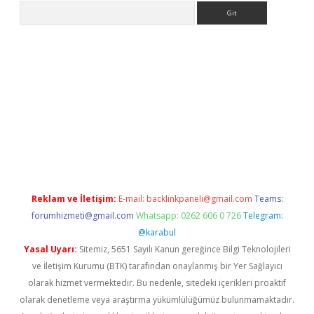
Arama
etexper
Reklam ve İletişim:
E-mail:
backlinkpaneli@gmail.com
Teams:
forumhizmeti@gmail.com
Whatsapp: 0262 606 0 726
Telegram:
@karabul
Yasal Uyarı:
Sitemiz, 5651 Sayılı Kanun gereğince Bilgi Teknolojileri
ve İletişim Kurumu (BTK) tarafından onaylanmış bir Yer Sağlayıcı
olarak hizmet vermektedir. Bu nedenle, sitedeki içerikleri proaktif
olarak denetleme veya araştırma yükümlülüğümüz bulunmamaktadır.