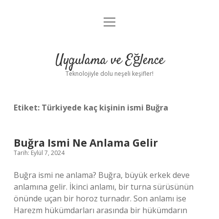
menüyü
Anasayfa
aç
Gizlilik Politikası
Uygulama ve Eğlence
Yasal Uyarı
Teknolojiyle dolu neşeli keşifler!
Hakkımızda
Etiket:
Türkiyede kaç kişinin ismi Buğra
Buğra Ismi Ne Anlama Gelir
Tarih: Eylül 7, 2024
Buğra ismi ne anlama? Buğra, büyük erkek deve
anlamına gelir. İkinci anlamı, bir turna sürüsünün
önünde uçan bir horoz turnadır. Son anlamı ise
Harezm hükümdarları arasında bir hükümdarın