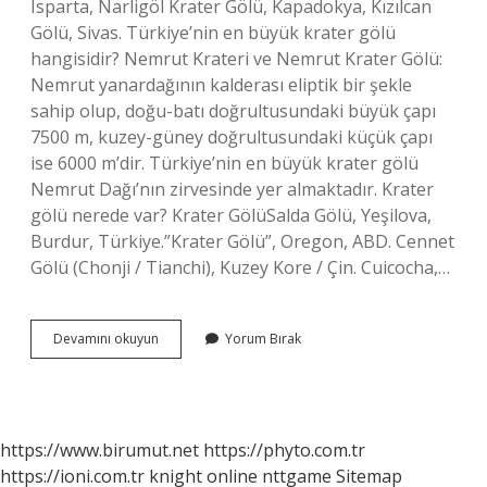
Isparta, Narligöl Krater Gölü, Kapadokya, Kızılcan
Gölü, Sivas. Türkiye’nin en büyük krater gölü
hangisidir? Nemrut Krateri ve Nemrut Krater Gölü:
Nemrut yanardağının kalderası eliptik bir şekle
sahip olup, doğu-batı doğrultusundaki büyük çapı
7500 m, kuzey-güney doğrultusundaki küçük çapı
ise 6000 m’dir. Türkiye’nin en büyük krater gölü
Nemrut Dağı’nın zirvesinde yer almaktadır. Krater
gölü nerede var? Krater GölüSalda Gölü, Yeşilova,
Burdur, Türkiye.”Krater Gölü”, Oregon, ABD. Cennet
Gölü (Chonji / Tianchi), Kuzey Kore / Çin. Cuicocha,…
Türkiyede
Devamını okuyun
Yorum Bırak
Kaç
Tane
Krater
Gölü
Var
https://www.birumut.net
https://phyto.com.tr
https://ioni.com.tr
knight online
nttgame
Sitemap