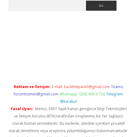
Arama
etexper
Reklam ve İletişim:
E-mail:
backlinkpaneli@gmail.com
Teams:
forumhizmeti@gmail.com
Whatsapp: 0262 606 0 726
Telegram:
@karabul
Yasal Uyarı:
Sitemiz, 5651 Sayılı Kanun gereğince Bilgi Teknolojileri
ve İletişim Kurumu (BTK) tarafından onaylanmış bir Yer Sağlayıcı
olarak hizmet vermektedir. Bu nedenle, sitedeki içerikleri proaktif
olarak denetleme veya araştırma yükümlülüğümüz bulunmamaktadır.