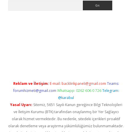
Arama
etexper
Reklam ve İletişim:
E-mail:
backlinkpaneli@gmail.com
Teams:
forumhizmeti@gmail.com
Whatsapp: 0262 606 0 726
Telegram:
@karabul
Yasal Uyarı:
Sitemiz, 5651 Sayılı Kanun gereğince Bilgi Teknolojileri
ve İletişim Kurumu (BTK) tarafından onaylanmış bir Yer Sağlayıcı
olarak hizmet vermektedir. Bu nedenle, sitedeki içerikleri proaktif
olarak denetleme veya araştırma yükümlülüğümüz bulunmamaktadır.