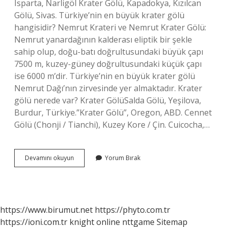
Isparta, Narligöl Krater Gölü, Kapadokya, Kızılcan
Gölü, Sivas. Türkiye’nin en büyük krater gölü
hangisidir? Nemrut Krateri ve Nemrut Krater Gölü:
Nemrut yanardağının kalderası eliptik bir şekle
sahip olup, doğu-batı doğrultusundaki büyük çapı
7500 m, kuzey-güney doğrultusundaki küçük çapı
ise 6000 m’dir. Türkiye’nin en büyük krater gölü
Nemrut Dağı’nın zirvesinde yer almaktadır. Krater
gölü nerede var? Krater GölüSalda Gölü, Yeşilova,
Burdur, Türkiye.”Krater Gölü”, Oregon, ABD. Cennet
Gölü (Chonji / Tianchi), Kuzey Kore / Çin. Cuicocha,…
Türkiyede
Devamını okuyun
Yorum Bırak
Kaç
Tane
Krater
Gölü
Var
https://www.birumut.net
https://phyto.com.tr
https://ioni.com.tr
knight online
nttgame
Sitemap