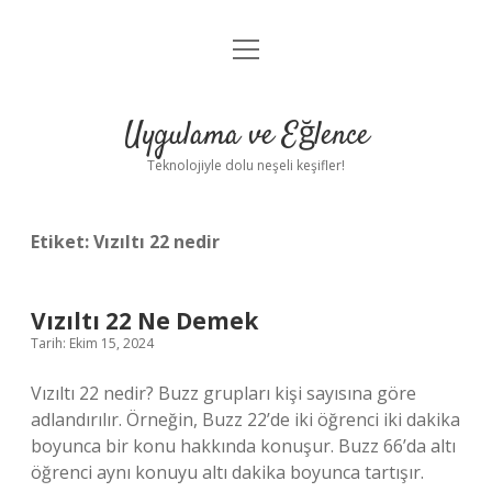
menüyü
Anasayfa
aç
Gizlilik Politikası
Uygulama ve Eğlence
Yasal Uyarı
Teknolojiyle dolu neşeli keşifler!
Hakkımızda
Etiket:
Vızıltı 22 nedir
Vızıltı 22 Ne Demek
Tarih: Ekim 15, 2024
Vızıltı 22 nedir? Buzz grupları kişi sayısına göre
adlandırılır. Örneğin, Buzz 22’de iki öğrenci iki dakika
boyunca bir konu hakkında konuşur. Buzz 66’da altı
öğrenci aynı konuyu altı dakika boyunca tartışır.