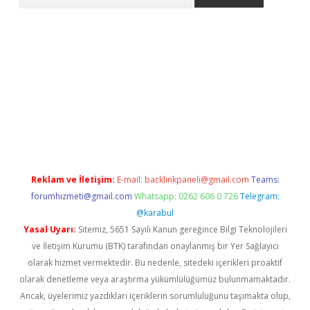
etexper
Reklam ve İletişim:
E-mail:
backlinkpaneli@gmail.com
Teams:
forumhizmeti@gmail.com
Whatsapp: 0262 606 0 726
Telegram:
@karabul
Yasal Uyarı:
Sitemiz, 5651 Sayılı Kanun gereğince Bilgi Teknolojileri
ve İletişim Kurumu (BTK) tarafından onaylanmış bir Yer Sağlayıcı
olarak hizmet vermektedir. Bu nedenle, sitedeki içerikleri proaktif
olarak denetleme veya araştırma yükümlülüğümüz bulunmamaktadır.
Ancak, üyelerimiz yazdıkları içeriklerin sorumluluğunu taşımakta olup,