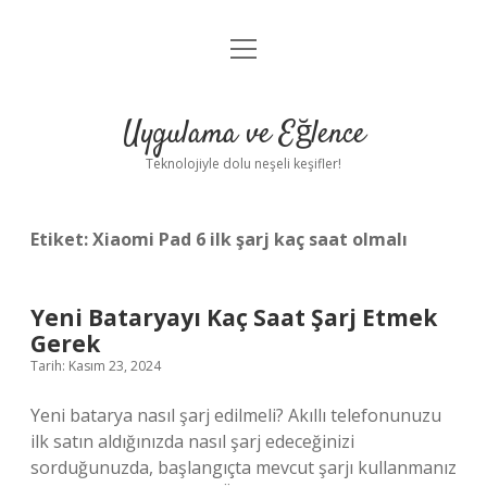
menüyü
Anasayfa
aç
Gizlilik Politikası
Uygulama ve Eğlence
Yasal Uyarı
Teknolojiyle dolu neşeli keşifler!
Hakkımızda
Etiket:
Xiaomi Pad 6 ilk şarj kaç saat olmalı
Yeni Bataryayı Kaç Saat Şarj Etmek
Gerek
Tarih: Kasım 23, 2024
Yeni batarya nasıl şarj edilmeli? Akıllı telefonunuzu
ilk satın aldığınızda nasıl şarj edeceğinizi
sorduğunuzda, başlangıçta mevcut şarjı kullanmanız