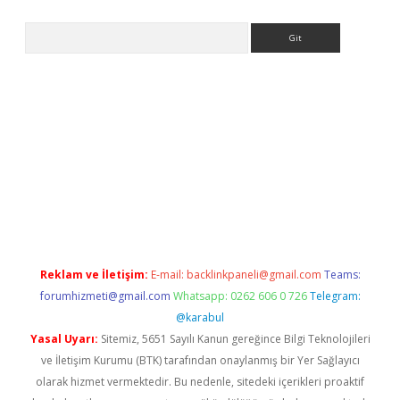
Arama
etexper
Reklam ve İletişim:
E-mail:
backlinkpaneli@gmail.com
Teams:
forumhizmeti@gmail.com
Whatsapp: 0262 606 0 726
Telegram:
@karabul
Yasal Uyarı:
Sitemiz, 5651 Sayılı Kanun gereğince Bilgi Teknolojileri
ve İletişim Kurumu (BTK) tarafından onaylanmış bir Yer Sağlayıcı
olarak hizmet vermektedir. Bu nedenle, sitedeki içerikleri proaktif