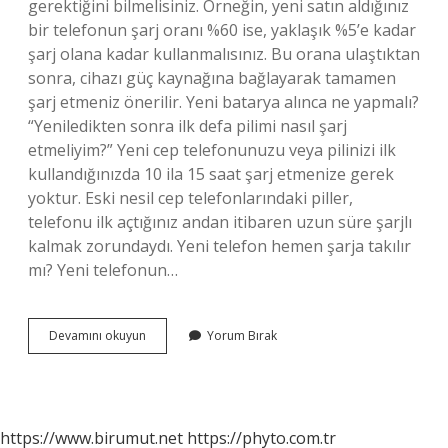
gerektiğini bilmelisiniz. Örneğin, yeni satın aldığınız
bir telefonun şarj oranı %60 ise, yaklaşık %5’e kadar
şarj olana kadar kullanmalısınız. Bu orana ulaştıktan
sonra, cihazı güç kaynağına bağlayarak tamamen
şarj etmeniz önerilir. Yeni batarya alınca ne yapmalı?
“Yeniledikten sonra ilk defa pilimi nasıl şarj
etmeliyim?” Yeni cep telefonunuzu veya pilinizi ilk
kullandığınızda 10 ila 15 saat şarj etmenize gerek
yoktur. Eski nesil cep telefonlarındaki piller,
telefonu ilk açtığınız andan itibaren uzun süre şarjlı
kalmak zorundaydı. Yeni telefon hemen şarja takılır
mı? Yeni telefonun…
Yeni
Devamını okuyun
Yorum Bırak
Bataryayı
Kaç
Saat
Şarj
Etmek
https://www.birumut.net
https://phyto.com.tr
Gerek