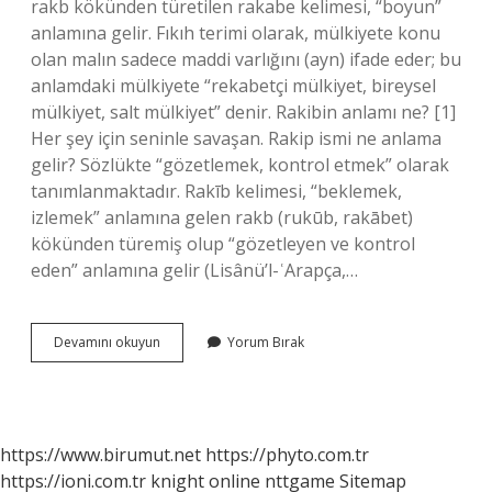
rakb kökünden türetilen rakabe kelimesi, “boyun”
anlamına gelir. Fıkıh terimi olarak, mülkiyete konu
olan malın sadece maddi varlığını (ayn) ifade eder; bu
anlamdaki mülkiyete “rekabetçi mülkiyet, bireysel
mülkiyet, salt mülkiyet” denir. Rakibin anlamı ne? [1]
Her şey için seninle savaşan. Rakip ismi ne anlama
gelir? Sözlükte “gözetlemek, kontrol etmek” olarak
tanımlanmaktadır. Rakīb kelimesi, “beklemek,
izlemek” anlamına gelen rakb (rukūb, rakābet)
kökünden türemiş olup “gözetleyen ve kontrol
eden” anlamına gelir (Lisânü’l-ʿArapça,…
Rakibe
Devamını okuyun
Yorum Bırak
Isminin
Anlamı
Ne
https://www.birumut.net
https://phyto.com.tr
https://ioni.com.tr
knight online
nttgame
Sitemap