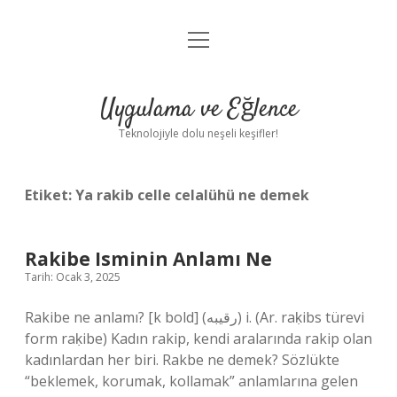
menüyü
Anasayfa
aç
Gizlilik Politikası
Uygulama ve Eğlence
Yasal Uyarı
Teknolojiyle dolu neşeli keşifler!
Hakkımızda
Etiket:
Ya rakib celle celalühü ne demek
Rakibe Isminin Anlamı Ne
Tarih: Ocak 3, 2025
Rakibe ne anlamı? [k bold] (ﺭﻗﻴﺒﻪ) i. (Ar. raḳіbs türevi
form raḳіbe) Kadın rakip, kendi aralarında rakip olan
kadınlardan her biri. Rakbe ne demek? Sözlükte
“beklemek, korumak, kollamak” anlamlarına gelen