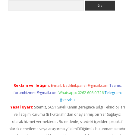
Arama
etexper
Reklam ve İletişim:
E-mail:
backlinkpaneli@gmail.com
Teams:
forumhizmeti@gmail.com
Whatsapp: 0262 606 0 726
Telegram:
@karabul
Yasal Uyarı:
Sitemiz, 5651 Sayılı Kanun gereğince Bilgi Teknolojileri
ve İletişim Kurumu (BTK) tarafından onaylanmış bir Yer Sağlayıcı
olarak hizmet vermektedir. Bu nedenle, sitedeki içerikleri proaktif
olarak denetleme veya araştırma yükümlülüğümüz bulunmamaktadır.