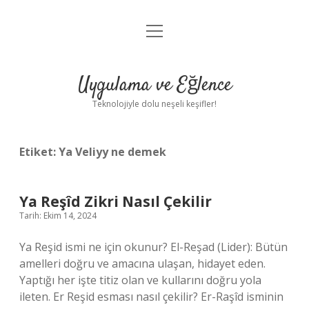
menüyü
Anasayfa
aç
Gizlilik Politikası
Uygulama ve Eğlence
Yasal Uyarı
Teknolojiyle dolu neşeli keşifler!
Hakkımızda
Etiket:
Ya Veliyy ne demek
Ya Reşîd Zikri Nasıl Çekilir
Tarih: Ekim 14, 2024
Ya Reşid ismi ne için okunur? El-Reşad (Lider): Bütün
amelleri doğru ve amacına ulaşan, hidayet eden.
Yaptığı her işte titiz olan ve kullarını doğru yola
ileten. Er Reşid esması nasıl çekilir? Er-Raşîd isminin