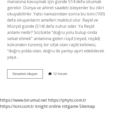
manasına kavuşmak için günde 514 defa okumak
gerekir. Dünya ve ahiret saadeti isteyenler bu zikri
okuyabilirler. Yatsı namazından sonra bu ismi (100)
defa okuyanların amelleri makbul olur. Raşid ve
Mürşid günde (514) defa zuhur eder. Ya Reşid
anlamı nedir? Sözlükte “doğru yolu bulup onda
sebat etmek” anlamına gelen rüşd (reşed, reşâd)
kökünden türemiş bir sıfat olan raşîd kelimesi,
“doğru yolda olan, doğru ile yanlışı ayırt edebilecek
yaşa…
Ya
Devamını okuyun
12 Yorum
Reşîd
Zikri
Nasıl
Çekilir
https://www.birumut.net
https://phyto.com.tr
https://ioni.com.tr
knight online
nttgame
Sitemap