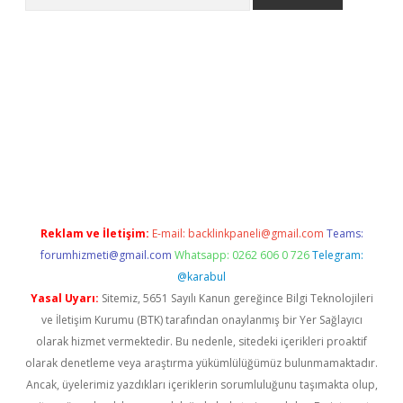
etexper
Reklam ve İletişim:
E-mail:
backlinkpaneli@gmail.com
Teams:
forumhizmeti@gmail.com
Whatsapp: 0262 606 0 726
Telegram:
@karabul
Yasal Uyarı:
Sitemiz, 5651 Sayılı Kanun gereğince Bilgi Teknolojileri
ve İletişim Kurumu (BTK) tarafından onaylanmış bir Yer Sağlayıcı
olarak hizmet vermektedir. Bu nedenle, sitedeki içerikleri proaktif
olarak denetleme veya araştırma yükümlülüğümüz bulunmamaktadır.
Ancak, üyelerimiz yazdıkları içeriklerin sorumluluğunu taşımakta olup,