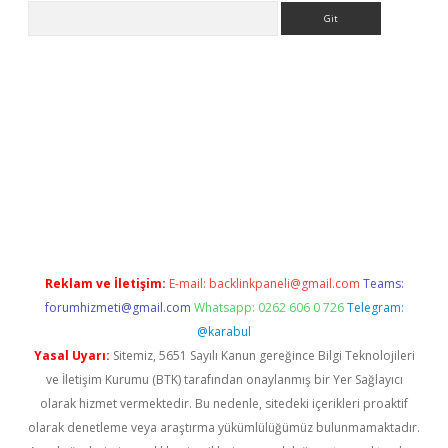
Arama
etexper
Reklam ve İletişim:
E-mail:
backlinkpaneli@gmail.com
Teams:
forumhizmeti@gmail.com
Whatsapp: 0262 606 0 726
Telegram:
@karabul
Yasal Uyarı:
Sitemiz, 5651 Sayılı Kanun gereğince Bilgi Teknolojileri
ve İletişim Kurumu (BTK) tarafından onaylanmış bir Yer Sağlayıcı
olarak hizmet vermektedir. Bu nedenle, sitedeki içerikleri proaktif
olarak denetleme veya araştırma yükümlülüğümüz bulunmamaktadır.