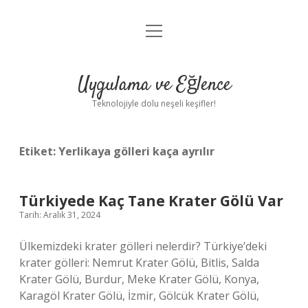
menüyü
Anasayfa
aç
Gizlilik Politikası
Uygulama ve Eğlence
Yasal Uyarı
Teknolojiyle dolu neşeli keşifler!
Hakkımızda
Etiket:
Yerlikaya gölleri kaça ayrılır
Türkiyede Kaç Tane Krater Gölü Var
Tarih: Aralık 31, 2024
Ülkemizdeki krater gölleri nelerdir? Türkiye’deki
krater gölleri: Nemrut Krater Gölü, Bitlis, Salda
Krater Gölü, Burdur, Meke Krater Gölü, Konya,
Karagöl Krater Gölü, İzmir, Gölcük Krater Gölü,