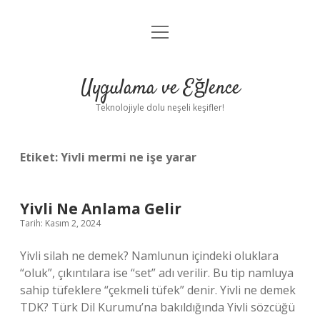
menüyü
Anasayfa
aç
Gizlilik Politikası
Uygulama ve Eğlence
Yasal Uyarı
Teknolojiyle dolu neşeli keşifler!
Hakkımızda
Etiket:
Yivli mermi ne işe yarar
Yivli Ne Anlama Gelir
Tarih: Kasım 2, 2024
Yivli silah ne demek? Namlunun içindeki oluklara
“oluk”, çıkıntılara ise “set” adı verilir. Bu tip namluya
sahip tüfeklere “çekmeli tüfek” denir. Yivli ne demek
TDK? Türk Dil Kurumu’na bakıldığında Yivli sözcüğü