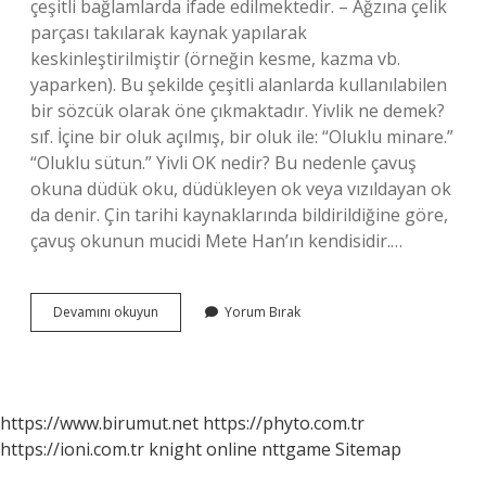
çeşitli bağlamlarda ifade edilmektedir. – Ağzına çelik
parçası takılarak kaynak yapılarak
keskinleştirilmiştir (örneğin kesme, kazma vb.
yaparken). Bu şekilde çeşitli alanlarda kullanılabilen
bir sözcük olarak öne çıkmaktadır. Yivlik ne demek?
sıf. İçine bir oluk açılmış, bir oluk ile: “Oluklu minare.”
“Oluklu sütun.” Yivli OK nedir? Bu nedenle çavuş
okuna düdük oku, düdükleyen ok veya vızıldayan ok
da denir. Çin tarihi kaynaklarında bildirildiğine göre,
çavuş okunun mucidi Mete Han’ın kendisidir.…
Yivli
Devamını okuyun
Yorum Bırak
Ne
Anlama
Gelir
https://www.birumut.net
https://phyto.com.tr
https://ioni.com.tr
knight online
nttgame
Sitemap