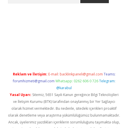
etexper
Reklam ve İletişim:
E-mail:
backlinkpaneli@gmail.com
Teams:
forumhizmeti@gmail.com
Whatsapp: 0262 606 0 726
Telegram:
@karabul
Yasal Uyarı:
Sitemiz, 5651 Sayılı Kanun gereğince Bilgi Teknolojileri
ve İletişim Kurumu (BTK) tarafından onaylanmış bir Yer Sağlayıcı
olarak hizmet vermektedir. Bu nedenle, sitedeki içerikleri proaktif
olarak denetleme veya araştırma yükümlülüğümüz bulunmamaktadır.
Ancak, üyelerimiz yazdıkları içeriklerin sorumluluğunu taşımakta olup,