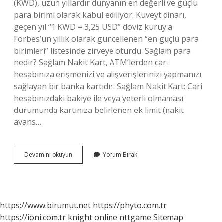
(KWD), uzun yıllardır dünyanın en değerli ve güçlü
para birimi olarak kabul ediliyor. Kuveyt dinarı,
geçen yıl “1 KWD = 3,25 USD” döviz kuruyla
Forbes’un yıllık olarak güncellenen “en güçlü para
birimleri” listesinde zirveye oturdu. Sağlam para
nedir? Sağlam Nakit Kart, ATM’lerden cari
hesabınıza erişmenizi ve alışverişlerinizi yapmanızı
sağlayan bir banka kartıdır. Sağlam Nakit Kart; Cari
hesabınızdaki bakiye ile veya yeterli olmaması
durumunda kartınıza belirlenen ek limit (nakit
avans…
Güçlü
Devamını okuyun
Yorum Bırak
Para
Ne
Demek
https://www.birumut.net
https://phyto.com.tr
https://ioni.com.tr
knight online
nttgame
Sitemap