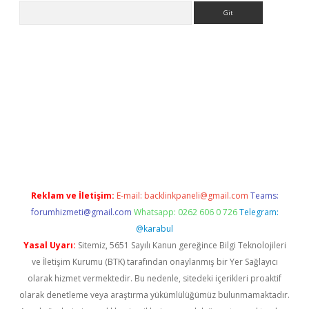
Arama
etexper
Reklam ve İletişim:
E-mail:
backlinkpaneli@gmail.com
Teams:
forumhizmeti@gmail.com
Whatsapp: 0262 606 0 726
Telegram:
@karabul
Yasal Uyarı:
Sitemiz, 5651 Sayılı Kanun gereğince Bilgi Teknolojileri
ve İletişim Kurumu (BTK) tarafından onaylanmış bir Yer Sağlayıcı
olarak hizmet vermektedir. Bu nedenle, sitedeki içerikleri proaktif
olarak denetleme veya araştırma yükümlülüğümüz bulunmamaktadır.