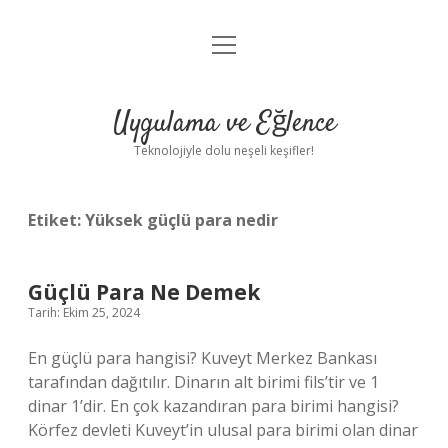
menüyü
Anasayfa
aç
Gizlilik Politikası
Uygulama ve Eğlence
Yasal Uyarı
Teknolojiyle dolu neşeli keşifler!
Hakkımızda
Etiket:
Yüksek güçlü para nedir
Güçlü Para Ne Demek
Tarih: Ekim 25, 2024
En güçlü para hangisi? Kuveyt Merkez Bankası
tarafından dağıtılır. Dinarın alt birimi fils’tir ve 1
dinar 1’dir. En çok kazandıran para birimi hangisi?
Körfez devleti Kuveyt’in ulusal para birimi olan dinar