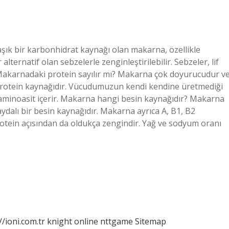
ık bir karbonhidrat kaynağı olan makarna, özellikle
 alternatif olan sebzelerle zenginleştirilebilir. Sebzeler, lif
r. Makarnadaki protein sayılır mı? Makarna çok doyurucudur v
r. Protein kaynağıdır. Vücudumuzun kendi kendine üretmediği
 aminoasit içerir. Makarna hangi besin kaynağıdır? Makarna
ydalı bir besin kaynağıdır. Makarna ayrıca A, B1, B2
rotein açısından da oldukça zengindir. Yağ ve sodyum oranı
//ioni.com.tr
knight online
nttgame
Sitemap