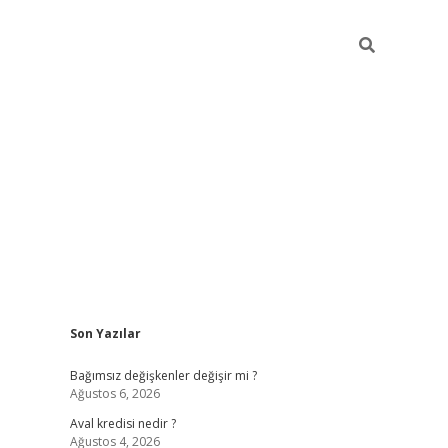
Sidebar
Son Yazılar
betexper
Bağımsız değişkenler değişir mi ?
Ağustos 6, 2026
Aval kredisi nedir ?
Ağustos 4, 2026