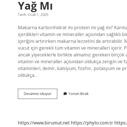
Yağ Mı
Tarih: Ocak 1, 2025
Makarna karbonhidrat mı protein mi yağ mı? Karmaş
içerdikleri vitamin ve mineraller açısından sağlıklı bir
içeriğini artırırken makarna lezzetini de artırabili
vücut için gerekli tüm vitamin ve mineralleri içeri
ancak yiyeceklerle birlikte almamız gereken birçok
vitamin ve mineraller açısından oldukça zengin ve fa
vitaminleri, demir, kalsiyum, fosfor, potasyum ve p
oldukça…
Makarna
Devamını okuyun
Yorum Bırak
Karbonhidrat
Mı
Protein
Mi
Yoksa
https://www.birumut.net
https://phyto.com.tr
https:
Yağ