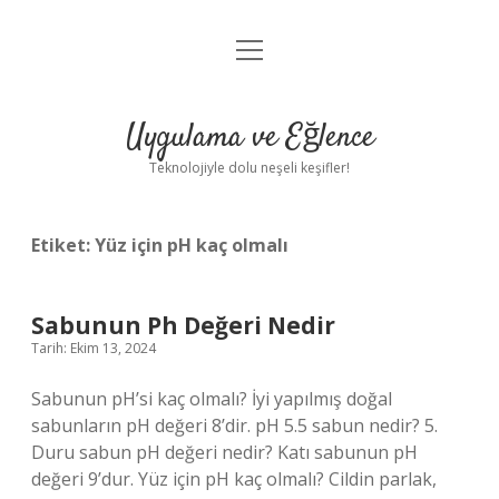
menüyü
Anasayfa
aç
Gizlilik Politikası
Uygulama ve Eğlence
Yasal Uyarı
Teknolojiyle dolu neşeli keşifler!
Hakkımızda
Etiket:
Yüz için pH kaç olmalı
Sabunun Ph Değeri Nedir
Tarih: Ekim 13, 2024
Sabunun pH’si kaç olmalı? İyi yapılmış doğal
sabunların pH değeri 8’dir. pH 5.5 sabun nedir? 5.
Duru sabun pH değeri nedir? Katı sabunun pH
değeri 9’dur. Yüz için pH kaç olmalı? Cildin parlak,