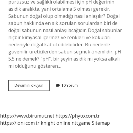
pürüzsüz ve sağlıklı olabilmesi için pH değerinin
asidik aralıkta, yani ortalama 5 olması gerekir.
Sabunun doğal olup olmadığı nasıl anlaşılır? Doğal
sabun hakkında en sık sorulan sorulardan biri de
doğal sabunun nasıl anlaşılacağıdır. Doğal sabunlar
hiçbir kimyasal içermez ve renkleri ve kokuları
nedeniyle doğal kabul edilebilirler. Bu nedenle
güvenilir üreticilerden sabun seçmek önemlidir. pH
5.5 ne demek? “pH”, bir şeyin asidik mi yoksa alkali
mi olduğunu gösteren…
Sabunun
Devamını okuyun
10 Yorum
Ph
Değeri
Nedir
https://www.birumut.net
https://phyto.com.tr
https://ioni.com.tr
knight online
nttgame
Sitemap