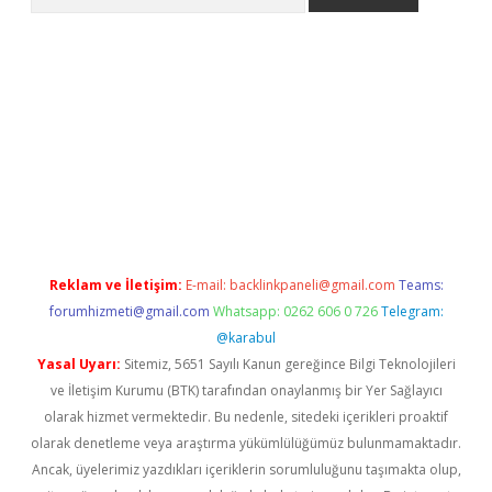
etexper
Reklam ve İletişim:
E-mail:
backlinkpaneli@gmail.com
Teams:
forumhizmeti@gmail.com
Whatsapp: 0262 606 0 726
Telegram:
@karabul
Yasal Uyarı:
Sitemiz, 5651 Sayılı Kanun gereğince Bilgi Teknolojileri
ve İletişim Kurumu (BTK) tarafından onaylanmış bir Yer Sağlayıcı
olarak hizmet vermektedir. Bu nedenle, sitedeki içerikleri proaktif
olarak denetleme veya araştırma yükümlülüğümüz bulunmamaktadır.
Ancak, üyelerimiz yazdıkları içeriklerin sorumluluğunu taşımakta olup,