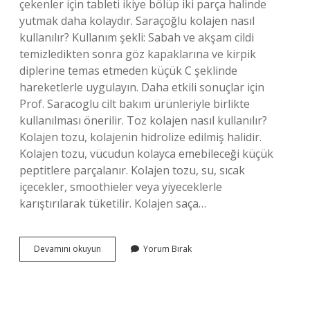
çekenler için tableti ikiye bölüp iki parça halinde
yutmak daha kolaydır. Saraçoğlu kolajen nasıl
kullanılır? Kullanım şekli: Sabah ve akşam cildi
temizledikten sonra göz kapaklarına ve kirpik
diplerine temas etmeden küçük C şeklinde
hareketlerle uygulayın. Daha etkili sonuçlar için
Prof. Saracoglu cilt bakım ürünleriyle birlikte
kullanılması önerilir. Toz kolajen nasıl kullanılır?
Kolajen tozu, kolajenin hidrolize edilmiş halidir.
Kolajen tozu, vücudun kolayca emebileceği küçük
peptitlere parçalanır. Kolajen tozu, su, sıcak
içecekler, smoothieler veya yiyeceklerle
karıştırılarak tüketilir. Kolajen saça…
Feridun
Devamını okuyun
Yorum Bırak
Kunak
Kolajen
Nasıl
Kullanılır