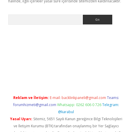
halinde, ilgili içerikler yasal süre içerisinde sitemizden kaldırılacaktır.
Arama
etexper
Reklam ve İletişim:
E-mail:
backlinkpaneli@gmail.com
Teams:
forumhizmeti@gmail.com
Whatsapp: 0262 606 0 726
Telegram:
@karabul
Yasal Uyarı:
Sitemiz, 5651 Sayılı Kanun gereğince Bilgi Teknolojileri
ve İletişim Kurumu (BTK) tarafından onaylanmış bir Yer Sağlayıcı