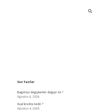
Sidebar
Son Yazılar
betexper
Bağımsız değişkenler değişir mi ?
Ağustos 6, 2026
Aval kredisi nedir ?
Ağustos 4, 2026