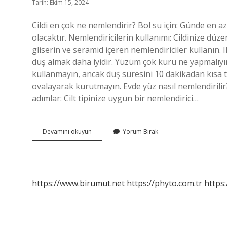
Tarih: Ekim 15, 2024
Cildi en çok ne nemlendirir? Bol su için: Günde en 
olacaktır. Nemlendiricilerin kullanımı: Cildinize düze
gliserin ve seramid içeren nemlendiriciler kullanın. Il
duş almak daha iyidir. Yüzüm çok kuru ne yapmalıyım? 
kullanmayın, ancak duş süresini 10 dakikadan kısa 
ovalayarak kurutmayın. Evde yüz nasıl nemlendirilir?
adımlar: Cilt tipinize uygun bir nemlendirici…
Kuru
Devamını okuyun
Yorum Bırak
Yüzü
Nemlendirmek
Için
Ne
Yapmalı
https://www.birumut.net
https://phyto.com.tr
https: