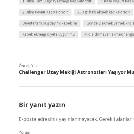
1 Dilim Tam Buğday Ekmeği Kaç Kaloridir
1 Kase yoğurt Kaç K
2 Dilim Peynir Kaç Kaloridir
250 gr halk ekmek kaç kaloridir
Diyette tam buğday mı kepek mi
Günde 2 ekmek yemek kilo al
Kepek ekmeği diyete uygun mu
Kilo aldırmayan ekmek hangis
Önceki Yazı
Challenger Uzay Mekiği Astronotları Yaşıyor M
Bir yanıt yazın
E-posta adresiniz yayınlanmayacak.
Gerekli alanlar
Yorum