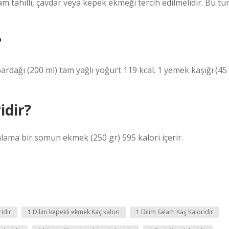
 tahıllı, çavdar veya kepek ekmeği tercih edilmelidir. Bu tü
?
bardağı (200 ml) tam yağlı yoğurt 119 kcal. 1 yemek kaşığı (45
idir?
alama bir somun ekmek (250 gr) 595 kalori içerir.
idir
1 Dilim kepekli ekmek Kaç kalori
1 Dilim Salam Kaç Kaloridir