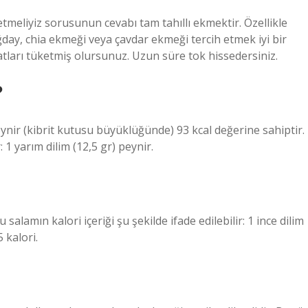
meliyiz sorusunun cevabı tam tahıllı ekmektir. Özellikle
ğday, chia ekmeği veya çavdar ekmeği tercih etmek iyi bir
tları tüketmiş olursunuz. Uzun süre tok hissedersiniz.
?
eynir (kibrit kutusu büyüklüğünde) 93 kcal değerine sahiptir.
 1 yarım dilim (12,5 gr) peynir.
alamın kalori içeriği şu şekilde ifade edilebilir: 1 ince dilim
5 kalori.