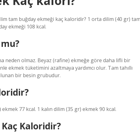
k Kaç kalori?
ilim tam buğday ekmeği kaç kaloridir? 1 orta dilim (40 gr) ta
day ekmeği 108 kcal.
n mu?
ına neden olmaz. Beyaz (rafine) ekmeğe göre daha lifli bir
nle ekmek tüketimini azaltmaya yardımcı olur. Tam tahıllı
ulunan bir besin grubudur.
oridir?
r) ekmek 77 kcal. 1 kalın dilim (35 gr) ekmek 90 kcal.
Kaç Kaloridir?