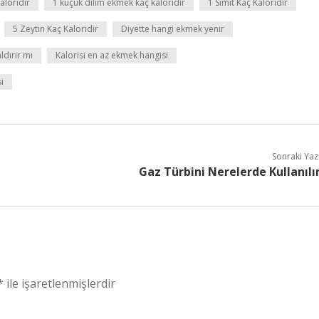
aloridir
1 küçük dilim ekmek kaç kaloridir
1 Simit Kaç Kaloridir
5 Zeytin Kaç Kaloridir
Diyette hangi ekmek yenir
dırır mı
Kalorisi en az ekmek hangisi
i
Sonraki Yaz
u
Gaz Türbini Nerelerde Kullanılı
*
ile işaretlenmişlerdir