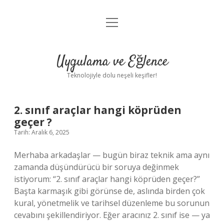
menüyü
Anasayfa
aç
Gizlilik Politikası
Uygulama ve Eğlence
Yasal Uyarı
Teknolojiyle dolu neşeli keşifler!
Hakkımızda
2. sınıf araçlar hangi köprüden
geçer ?
Tarih: Aralık 6, 2025
Merhaba arkadaşlar — bugün biraz teknik ama aynı
zamanda düşündürücü bir soruya değinmek
istiyorum: “2. sınıf araçlar hangi köprüden geçer?”
Başta karmaşık gibi görünse de, aslında birden çok
kural, yönetmelik ve tarihsel düzenleme bu sorunun
cevabını şekillendiriyor. Eğer aracınız 2. sınıf ise — ya