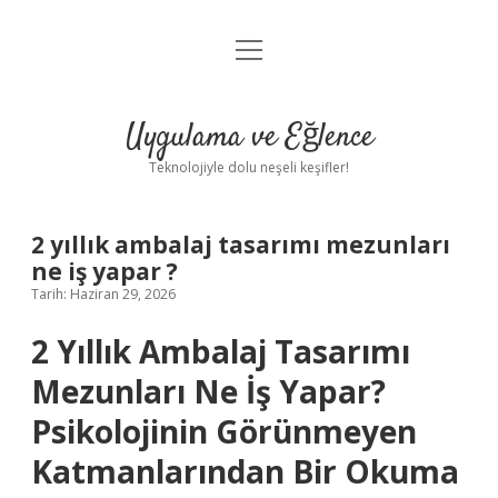
menüyü
Anasayfa
aç
Gizlilik Politikası
Uygulama ve Eğlence
Yasal Uyarı
Teknolojiyle dolu neşeli keşifler!
Hakkımızda
2 yıllık ambalaj tasarımı mezunları
ne iş yapar ?
Tarih: Haziran 29, 2026
2 Yıllık Ambalaj Tasarımı
Mezunları Ne İş Yapar?
Psikolojinin Görünmeyen
Katmanlarından Bir Okuma