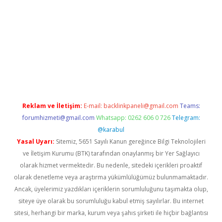
texper
Reklam ve İletişim:
E-mail:
backlinkpaneli@gmail.com
Teams:
forumhizmeti@gmail.com
Whatsapp: 0262 606 0 726
Telegram:
@karabul
Yasal Uyarı:
Sitemiz, 5651 Sayılı Kanun gereğince Bilgi Teknolojileri
ve İletişim Kurumu (BTK) tarafından onaylanmış bir Yer Sağlayıcı
olarak hizmet vermektedir. Bu nedenle, sitedeki içerikleri proaktif
olarak denetleme veya araştırma yükümlülüğümüz bulunmamaktadır.
Ancak, üyelerimiz yazdıkları içeriklerin sorumluluğunu taşımakta olup,
siteye üye olarak bu sorumluluğu kabul etmiş sayılırlar. Bu internet
sitesi, herhangi bir marka, kurum veya şahıs şirketi ile hiçbir bağlantısı