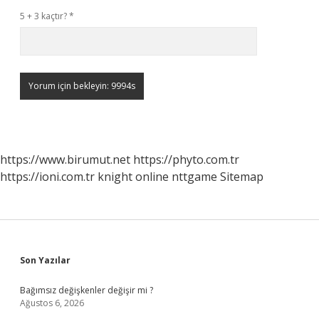
5 + 3 kaçtır?
*
https://www.birumut.net
https://phyto.com.tr
https://ioni.com.tr
knight online
nttgame
Sitemap
Sidebar
Son Yazılar
Bağımsız değişkenler değişir mi ?
Ağustos 6, 2026