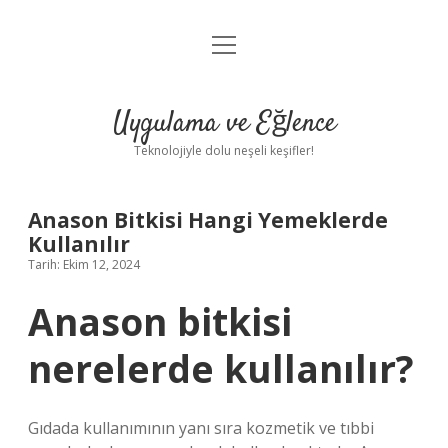
menüyü
Anasayfa
aç
Gizlilik Politikası
Uygulama ve Eğlence
Yasal Uyarı
Teknolojiyle dolu neşeli keşifler!
Hakkımızda
Anason Bitkisi Hangi Yemeklerde
Kullanılır
Tarih: Ekim 12, 2024
Anason bitkisi
nerelerde kullanılır?
Gıdada kullanımının yanı sıra kozmetik ve tıbbi