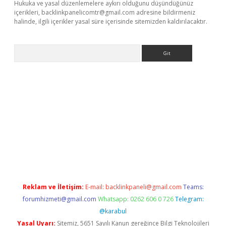
Hukuka ve yasal düzenlemelere aykırı olduğunu düşündüğünüz
içerikleri,
backlinkpanelicomtr@gmail.com
adresine bildirmeniz
halinde, ilgili içerikler yasal süre içerisinde sitemizden kaldırılacaktır.
Arama
etexper
Reklam ve İletişim:
E-mail:
backlinkpaneli@gmail.com
Teams:
forumhizmeti@gmail.com
Whatsapp: 0262 606 0 726
Telegram:
@karabul
Yasal Uyarı:
Sitemiz, 5651 Sayılı Kanun gereğince Bilgi Teknolojileri