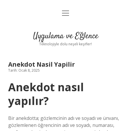
menüyü
Anasayfa
aç
Gizlilik Politikası
Uygulama ve Eğlence
Yasal Uyarı
Teknolojiyle dolu neşeli keşifler!
Hakkımızda
Anekdot Nasil Yapilir
Tarih: Ocak 8, 2025
Anekdot nasıl
yapılır?
Bir anekdotta; gözlemcinin adı ve soyadı ve ünvanı,
gözlemlenen öğrencinin adı ve soyadı, numarası,