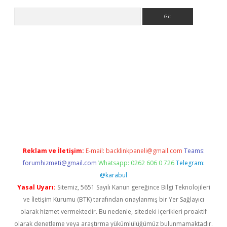
Arama
betexper
Reklam ve İletişim:
E-mail:
backlinkpaneli@gmail.com
Teams:
forumhizmeti@gmail.com
Whatsapp: 0262 606 0 726
Telegram:
@karabul
Yasal Uyarı:
Sitemiz, 5651 Sayılı Kanun gereğince Bilgi Teknolojileri
ve İletişim Kurumu (BTK) tarafından onaylanmış bir Yer Sağlayıcı
olarak hizmet vermektedir. Bu nedenle, sitedeki içerikleri proaktif
olarak denetleme veya araştırma yükümlülüğümüz bulunmamaktadır.