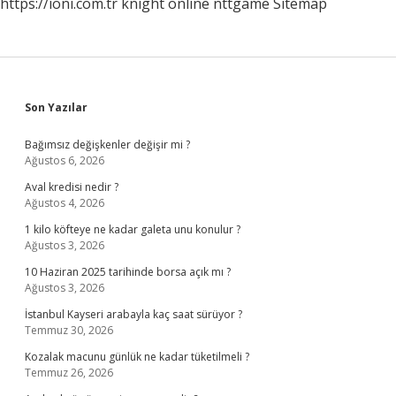
https://ioni.com.tr
knight online
nttgame
Sitemap
Sidebar
Son Yazılar
Bağımsız değişkenler değişir mi ?
Ağustos 6, 2026
Aval kredisi nedir ?
Ağustos 4, 2026
1 kilo köfteye ne kadar galeta unu konulur ?
Ağustos 3, 2026
10 Haziran 2025 tarihinde borsa açık mı ?
Ağustos 3, 2026
İstanbul Kayseri arabayla kaç saat sürüyor ?
Temmuz 30, 2026
Kozalak macunu günlük ne kadar tüketilmeli ?
Temmuz 26, 2026