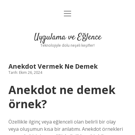
menüyü
Anasayfa
aç
Gizlilik Politikası
Uygulama ve Eğlence
Yasal Uyarı
Teknolojiyle dolu neşeli keşifler!
Hakkımızda
Anekdot Vermek Ne Demek
Tarih: Ekim 26, 2024
Anekdot ne demek
örnek?
Özellikle ilginç veya eğlenceli olan belirli bir olay
veya oluşumun kısa bir anlatımı. Anekdot örnekleri