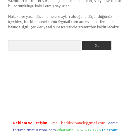
yazdıkları içeriklerin sorumluluğunu taşımakta olup, siteye üye olarak
bu sorumluluğu kabul etmiş sayılırlar.
Hukuka ve yasal düzenlemelere aykırı olduğunu düşündüğünüz
içerikleri,
backlinkpanelicomtr@gmail.com
adresine bildirmeniz
halinde, ilgili içerikler yasal süre içerisinde sitemizden kaldırılacaktır.
Arama
betexper
Reklam ve İletişim:
E-mail:
backlinkpaneli@gmail.com
Teams:
forumhizmeti@gmail.com
Whatsapp: 0262 606 0 726
Telegram: