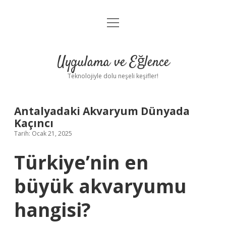
menüyü
Anasayfa
aç
Gizlilik Politikası
Uygulama ve Eğlence
Yasal Uyarı
Teknolojiyle dolu neşeli keşifler!
Hakkımızda
Antalyadaki Akvaryum Dünyada
Kaçıncı
Tarih: Ocak 21, 2025
Türkiye’nin en
büyük akvaryumu
hangisi?