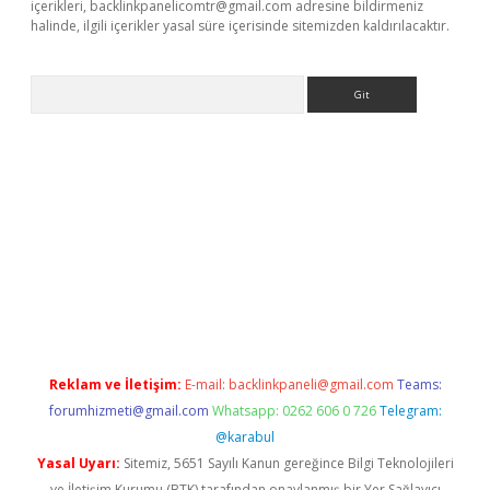
içerikleri,
backlinkpanelicomtr@gmail.com
adresine bildirmeniz
halinde, ilgili içerikler yasal süre içerisinde sitemizden kaldırılacaktır.
Arama
r
Reklam ve İletişim:
E-mail:
backlinkpaneli@gmail.com
Teams:
forumhizmeti@gmail.com
Whatsapp: 0262 606 0 726
Telegram:
@karabul
Yasal Uyarı:
Sitemiz, 5651 Sayılı Kanun gereğince Bilgi Teknolojileri
ve İletişim Kurumu (BTK) tarafından onaylanmış bir Yer Sağlayıcı