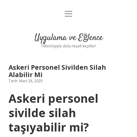
menüyü
Anasayfa
aç
Gizlilik Politikası
Uygulama ve Eğlence
Yasal Uyarı
Teknolojiyle dolu neşeli keşifler!
Hakkımızda
Askeri Personel Sivilden Silah
Alabilir Mi
Tarih: Mart 28, 2025
Askeri personel
sivilde silah
taşıyabilir mi?