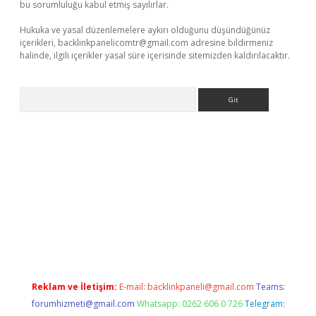
bu sorumluluğu kabul etmiş sayılırlar.
Hukuka ve yasal düzenlemelere aykırı olduğunu düşündüğünüz
içerikleri,
backlinkpanelicomtr@gmail.com
adresine bildirmeniz
halinde, ilgili içerikler yasal süre içerisinde sitemizden kaldırılacaktır.
Arama
exper
Reklam ve İletişim:
E-mail:
backlinkpaneli@gmail.com
Teams:
forumhizmeti@gmail.com
Whatsapp: 0262 606 0 726
Telegram: