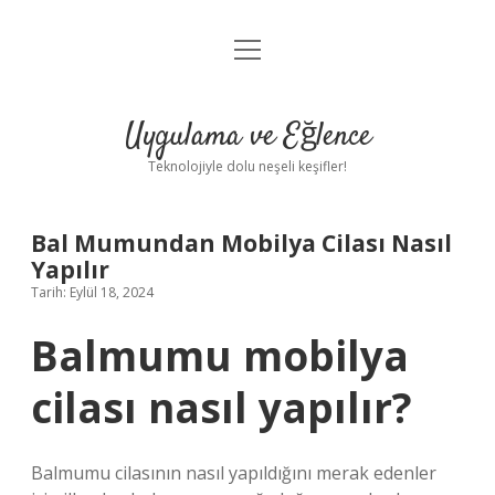
menüyü
Anasayfa
aç
Gizlilik Politikası
Uygulama ve Eğlence
Yasal Uyarı
Teknolojiyle dolu neşeli keşifler!
Hakkımızda
Bal Mumundan Mobilya Cilası Nasıl
Yapılır
Tarih: Eylül 18, 2024
Balmumu mobilya
cilası nasıl yapılır?
Balmumu cilasının nasıl yapıldığını merak edenler