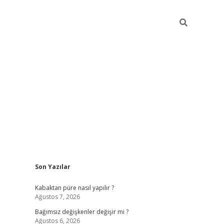
Sidebar
Son Yazılar
betexper
Kabaktan püre nasıl yapılır ?
Ağustos 7, 2026
Bağımsız değişkenler değişir mi ?
Ağustos 6, 2026