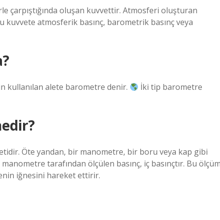
rle çarpıştığında oluşan kuvvettir. Atmosferi oluşturan
. Bu kuvvete atmosferik basınç, barometrik basınç veya
a?
n kullanılan alete barometre denir.
İki tip barometre
edir?
letidir. Öte yandan, bir manometre, bir boru veya kap gibi
e, manometre tarafından ölçülen basınç, iç basınçtır. Bu ölçü
in iğnesini hareket ettirir.