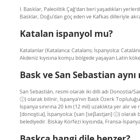
I. Basklar, Paleolitik Çağ’dan beri yaşadıkları yerlerd
Basklar, Doğu’dan göç eden ve Kafkas dilleriyle akra
Katalan ispanyol mu?
Katalanlar (Katalanca: Catalans; İspanyolca: Catalá
Akdeniz kıyısına komşu bölgede yaşayan Latin kökenl
Bask ve San Sebastian aynı
San Sebastián, resmi olarak iki dilli adı Donostia/Sa
ⓘ) olarak bilinir, İspanya’nın Bask Özerk Topluluğu’
İspanya sınırına 20 km (12 mil) uzaklıkta yer alır ve 
[donos̺ti.a], İspanyolca: [san [seβastjan] ⓘ) olarak 
belediyedir. Biskay Körfezi kıyısında, Fransa-İspanya 
Baskça hangi dile benzer?