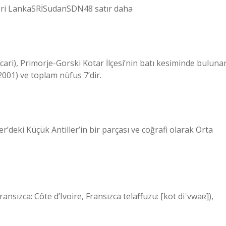
ri LankaSRİSudanSDN48 satır daha
cari), Primorje-Gorski Kotar İlçesi’nin batı kesiminde buluna
2001) ve toplam nüfus 7’dir.
deki Küçük Antiller’in bir parçası ve coğrafi olarak Orta
(Fransızca: Côte d’Ivoire, Fransızca telaffuzu: [kot diˈvwaʀ]),