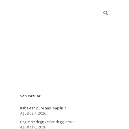
Sidebar
Son Yazılar
betexper
Kabaktan püre nasıl yapılır ?
Ağustos 7, 2026
Bağımsız değişkenler değişir mi ?
Ağustos 6, 2026