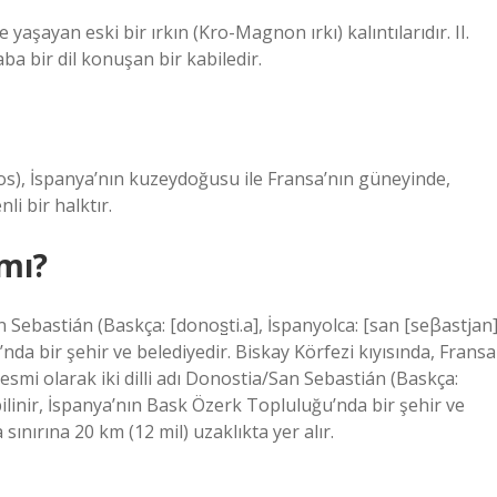
e yaşayan eski bir ırkın (Kro-Magnon ırkı) kalıntılarıdır. II.
ba bir dil konuşan bir kabiledir.
nos), İspanya’nın kuzeydoğusu ile Fransa’nın güneyinde,
i bir halktır.
 mı?
n Sebastián (Baskça: [donos̺ti.a], İspanyolca: [san [seβastjan
nda bir şehir ve belediyedir. Biskay Körfezi kıyısında, Fransa
resmi olarak iki dilli adı Donostia/San Sebastián (Baskça:
bilinir, İspanya’nın Bask Özerk Topluluğu’nda bir şehir ve
sınırına 20 km (12 mil) uzaklıkta yer alır.