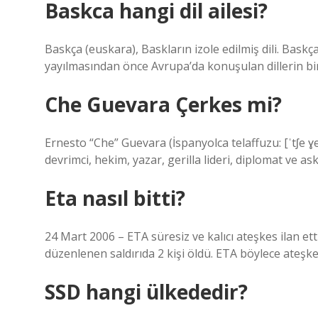
Baskca hangi dil ailesi?
Baskça (euskara), Baskların izole edilmiş dili. Baskça
yayılmasından önce Avrupa’da konuşulan dillerin bir k
Che Guevara Çerkes mi?
Ernesto “Che” Guevara (İspanyolca telaffuzu: [ˈtʃe ɣ
devrimci, hekim, yazar, gerilla lideri, diplomat ve ask
Eta nasıl bitti?
24 Mart 2006 – ETA süresiz ve kalıcı ateşkes ilan et
düzenlenen saldırıda 2 kişi öldü. ETA böylece ateşk
SSD hangi ülkededir?