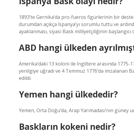
İspanya Bask olayı nedir?
1893’te Gernika’da pro-fueros figürlerinin bir deste
durumdan açıkça İspanya’yı sorumlu tuttu ve ardınd
ayaklanması, siyasi Bask milliyetçiliğinin başlangıcı o
ABD hangi ülkeden ayrılmışt
Amerika’daki 13 koloni ile İngiltere arasında 1775-
yenilgiye uğradı ve 4 Temmuz 1776’da imzalanan Bağı
edildi.
Yemen hangi ülkededir?
Yemen, Orta Doğu’da, Arap Yarımadası’nın güney u
Baskların kokeni nedir?