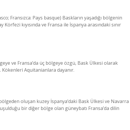
asco; Fransızca: Pays basque) Baskların yaşadığı bölgenin
ay Körfezi kıyısında ve Fransa ile İspanya arasındaki sınır
ölgeye ve Fransa’da üç bölgeye özgü, Bask Ülkesi olarak
r. Kökenleri Aquitanianlara dayanır.
k bölgeden oluşan kuzey İspanya’daki Bask Ülkesi ve Navarra
nuşulduğu bir diğer bölge olan güneybatı Fransa’da dilin