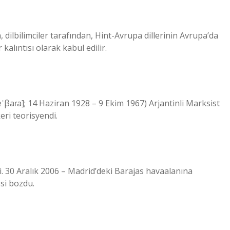
, dilbilimciler tarafından, Hint-Avrupa dillerinin Avrupa’da
alıntısı olarak kabul edilir.
eˈβaɾa]; 14 Haziran 1928 – 9 Ekim 1967) Arjantinli Marksist
eri teorisyendi.
ti. 30 Aralık 2006 – Madrid’deki Barajas havaalanına
esi bozdu.