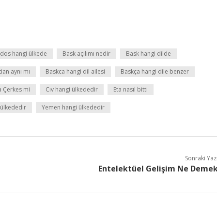
dos hangi ülkede
Bask açılımı nedir
Bask hangi dilde
ian aynı mı
Baskca hangi dil ailesi
Baskça hangi dile benzer
 Çerkes mi
Cıv hangi ülkededir
Eta nasıl bitti
 ülkededir
Yemen hangi ülkededir
Sonraki Yaz
Entelektüel Gelişim Ne Deme