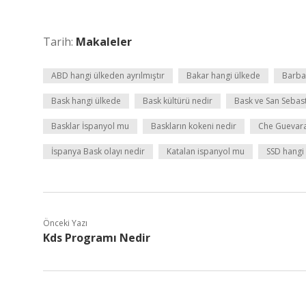
Tarih:
Makaleler
ABD hangi ülkeden ayrılmıştır
Bakar hangi ülkede
Barba
Bask hangi ülkede
Bask kültürü nedir
Bask ve San Sebast
Basklar İspanyol mu
Baskların kokeni nedir
Che Guevara
İspanya Bask olayı nedir
Katalan ispanyol mu
SSD hangi
Önceki Yazı
Kds Programı Nedir