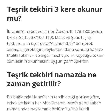
Teşrik tekbiri 3 kere okunur
mu?
İbrahim’e nisbet edilir (İbn Âbidin, II, 178-180; ayrıca
bk. es-Saffat 37/100-110). Mâlik ve Şâfiî, teşrîk
tekbirlerinin üçer defa “Allâhüekber” denilerek
alınması gerektiğini söylerken, daha sonraki Şâfiî ve
Mâlikî fakihleri ​​de diğer mezheplerin koyduğu tekbir
cümlesinin okunmasını uygun görmüşlerdir.
Teşrik tekbiri namazda ne
zaman getirilir?
Bu bağlamda Hanefilerin tercih ettiği görüşe göre,
erkek ve kadın her Müslümanın, Arefe günü sabah
namazından bayramın dördüncü günü ikindi