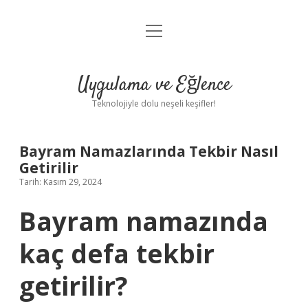
menüyü
Anasayfa
aç
Gizlilik Politikası
Uygulama ve Eğlence
Yasal Uyarı
Teknolojiyle dolu neşeli keşifler!
Hakkımızda
Bayram Namazlarında Tekbir Nasıl
Getirilir
Tarih: Kasım 29, 2024
Bayram namazında
kaç defa tekbir
getirilir?