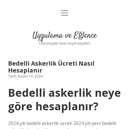
menüyü
Anasayfa
aç
Gizlilik Politikası
Uygulama ve Eğlence
Yasal Uyarı
Teknolojiyle dolu neşeli keşifler!
Hakkımızda
Bedelli Askerlik Ücreti Nasıl
Hesaplanır
Tarih: Kasım 10, 2024
Bedelli askerlik neye
göre hesaplanır?
2024 yılı bedelli askerlik ücreti 2024 yılı yeni bedelli