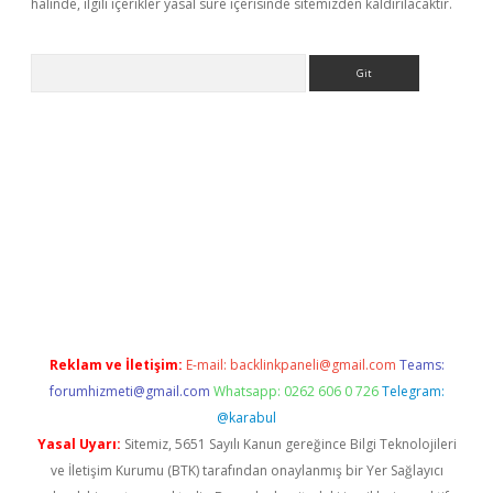
halinde, ilgili içerikler yasal süre içerisinde sitemizden kaldırılacaktır.
Arama
texper
Reklam ve İletişim:
E-mail:
backlinkpaneli@gmail.com
Teams:
forumhizmeti@gmail.com
Whatsapp: 0262 606 0 726
Telegram:
@karabul
Yasal Uyarı:
Sitemiz, 5651 Sayılı Kanun gereğince Bilgi Teknolojileri
ve İletişim Kurumu (BTK) tarafından onaylanmış bir Yer Sağlayıcı