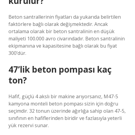
kurulur?
Beton santrallerinin fiyatları da yukarıda belirtilen
faktörlere bağlı olarak değişmektedir. Ancak
ortalama olarak bir beton santralinin en düşük
maliyeti 100.000 avro civarındadır. Beton santralinin
ekipmanına ve kapasitesine bağlı olarak bu fiyat
300’dür.
47’lik beton pompası kaç
ton?
Hafif, güçlü 4 akslı bir makine arıyorsanız, M47-5
kamyona monteli beton pompası sizin için doğru
seçimdir. 32 tonun üzerinde ağırlığa sahip olan 47-5,
sınıfının en hafiflerinden biridir ve fazlasıyla yeterli
yük rezervi sunar.