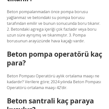
Beton pompalanmadan önce pompa borusu
yağlanmaz ve betondaki su pompa borusu
tarafından emilir ve bunun sonucunda boru tıkanır.
2. Betondaki agrega içeriği çok fazladır veya boru
uzun süre ayrışmış ve tıkanmıştır. 3. Pompa
borusunun arayüzünde hava kaçağı vardır.
Beton pompa operatörü kaç
para?
Beton Pompası Operatörü aylık ortalama maaşı ne
kadardır? Verilere göre; 2024 yılında Beton Pompası
Operatörü ortalama maaşı 42’dir.
Beton santrali kaç paraya