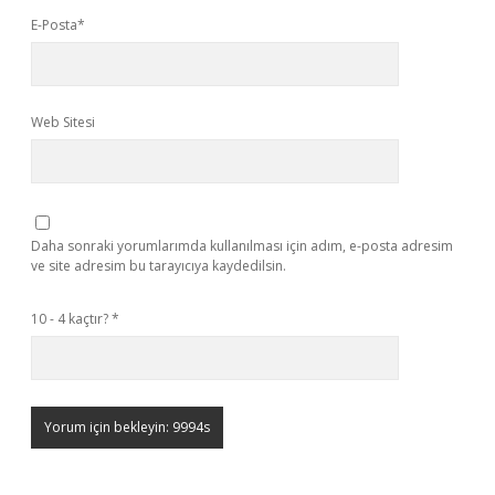
E-Posta*
Web Sitesi
Daha sonraki yorumlarımda kullanılması için adım, e-posta adresim
ve site adresim bu tarayıcıya kaydedilsin.
10 - 4 kaçtır?
*