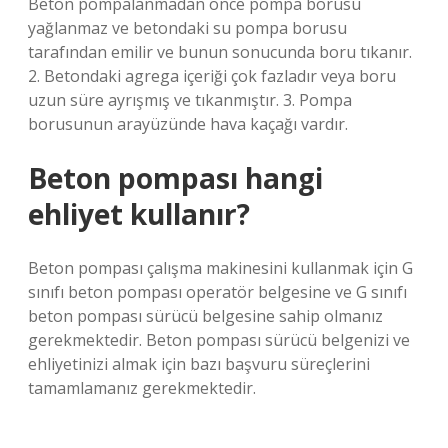
Beton pompalanmadan önce pompa borusu
yağlanmaz ve betondaki su pompa borusu
tarafından emilir ve bunun sonucunda boru tıkanır.
2. Betondaki agrega içeriği çok fazladır veya boru
uzun süre ayrışmış ve tıkanmıştır. 3. Pompa
borusunun arayüzünde hava kaçağı vardır.
Beton pompası hangi
ehliyet kullanır?
Beton pompası çalışma makinesini kullanmak için G
sınıfı beton pompası operatör belgesine ve G sınıfı
beton pompası sürücü belgesine sahip olmanız
gerekmektedir. Beton pompası sürücü belgenizi ve
ehliyetinizi almak için bazı başvuru süreçlerini
tamamlamanız gerekmektedir.