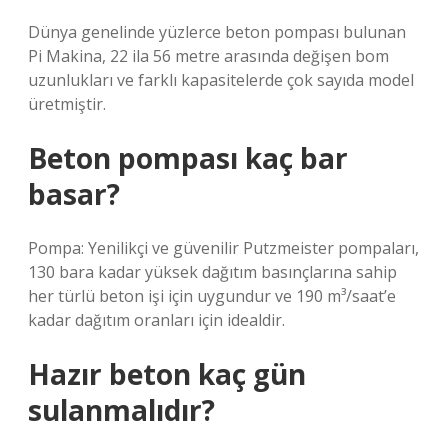
Dünya genelinde yüzlerce beton pompası bulunan
Pi Makina, 22 ila 56 metre arasında değişen bom
uzunlukları ve farklı kapasitelerde çok sayıda model
üretmiştir.
Beton pompası kaç bar
basar?
Pompa: Yenilikçi ve güvenilir Putzmeister pompaları,
130 bara kadar yüksek dağıtım basınçlarına sahip
her türlü beton işi için uygundur ve 190 m³/saat’e
kadar dağıtım oranları için idealdir.
Hazır beton kaç gün
sulanmalıdır?