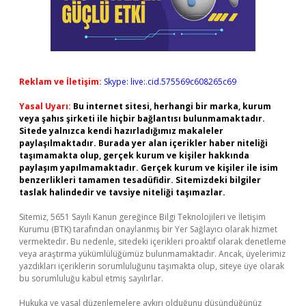
Reklam ve İletişim:
Skype: live:.cid.575569c608265c69
Yasal Uyarı:
Bu internet sitesi, herhangi bir marka, kurum
veya şahıs şirketi ile hiçbir bağlantısı bulunmamaktadır.
Sitede yalnızca kendi hazırladığımız makaleler
paylaşılmaktadır. Burada yer alan içerikler haber niteliği
taşımamakta olup, gerçek kurum ve kişiler hakkında
paylaşım yapılmamaktadır. Gerçek kurum ve kişiler ile isim
benzerlikleri tamamen tesadüfidir. Sitemizdeki bilgiler
taslak halindedir ve tavsiye niteliği taşımazlar.
Sitemiz, 5651 Sayılı Kanun gereğince Bilgi Teknolojileri ve İletişim
Kurumu (BTK) tarafından onaylanmış bir Yer Sağlayıcı olarak hizmet
vermektedir. Bu nedenle, sitedeki içerikleri proaktif olarak denetleme
veya araştırma yükümlülüğümüz bulunmamaktadır. Ancak, üyelerimiz
yazdıkları içeriklerin sorumluluğunu taşımakta olup, siteye üye olarak
bu sorumluluğu kabul etmiş sayılırlar.
Hukuka ve yasal düzenlemelere aykırı olduğunu düşündüğünüz