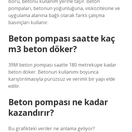
Boru, betonu kullanım yerine taşır. Beton
pompaları, betonun yoğunluğuna, viskozitesine ve
uygulama alanına bağlı olarak farklı çalışma
basınçları kullanır.
Beton pompası saatte kaç
m3 beton döker?
39M beton pompası saatte 180 metreküpe kadar
beton döker. Betonun kullanımı boyunca
karıştırılmasıyla pürüzsüz ve verimli bir yapı elde
edilir.
Beton pompası ne kadar
kazandırır?
Bu grafikteki veriler ne anlama geliyor?