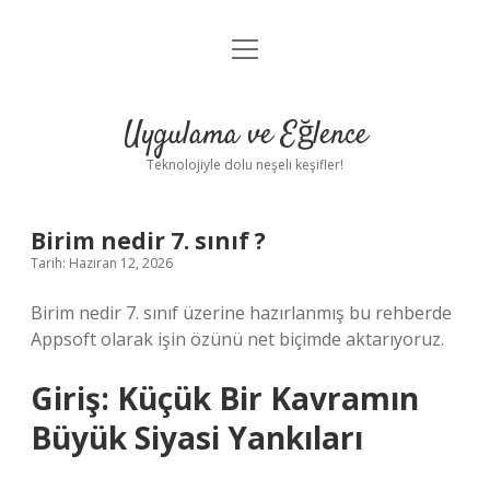
menüyü
Anasayfa
aç
Gizlilik Politikası
Uygulama ve Eğlence
Yasal Uyarı
Teknolojiyle dolu neşeli keşifler!
Hakkımızda
Birim nedir 7. sınıf ?
Tarih: Haziran 12, 2026
Birim nedir 7. sınıf üzerine hazırlanmış bu rehberde
Appsoft olarak işin özünü net biçimde aktarıyoruz.
Giriş: Küçük Bir Kavramın
Büyük Siyasi Yankıları