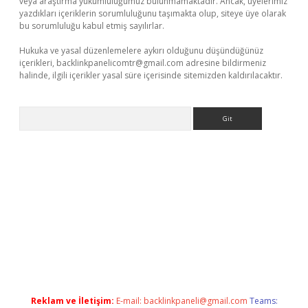
veya araştırma yükümlülüğümüz bulunmamaktadır. Ancak, üyelerimiz
yazdıkları içeriklerin sorumluluğunu taşımakta olup, siteye üye olarak
bu sorumluluğu kabul etmiş sayılırlar.
Hukuka ve yasal düzenlemelere aykırı olduğunu düşündüğünüz
içerikleri,
backlinkpanelicomtr@gmail.com
adresine bildirmeniz
halinde, ilgili içerikler yasal süre içerisinde sitemizden kaldırılacaktır.
Arama
betexper
Reklam ve İletişim:
E-mail:
backlinkpaneli@gmail.com
Teams: