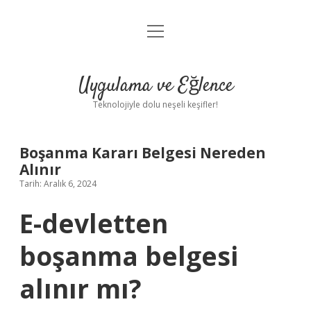
menüyü
Anasayfa
aç
Gizlilik Politikası
Uygulama ve Eğlence
Yasal Uyarı
Teknolojiyle dolu neşeli keşifler!
Hakkımızda
Boşanma Kararı Belgesi Nereden
Alınır
Tarih: Aralık 6, 2024
E-devletten
boşanma belgesi
alınır mı?