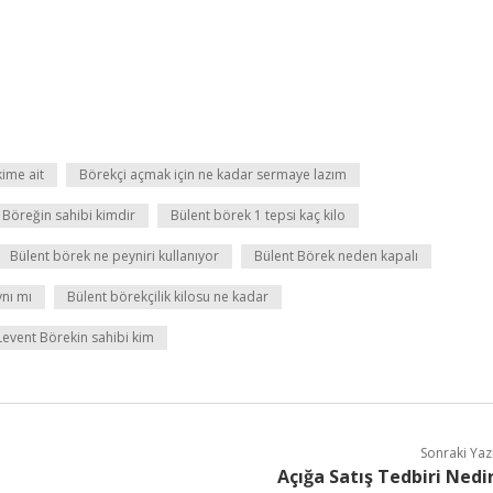
ime ait
Börekçi açmak için ne kadar sermaye lazım
 Böreğin sahibi kimdir
Bülent börek 1 tepsi kaç kilo
Bülent börek ne peyniri kullanıyor
Bülent Börek neden kapalı
nı mı
Bülent börekçilik kilosu ne kadar
Levent Börekin sahibi kim
Sonraki Yaz
Açığa Satış Tedbiri Nedi