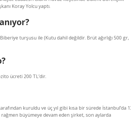
aşkanı Koray Yolcu yaptı.
lanıyor?
iberiye turşusu ile (Kutu dahil değildir. Brüt ağırlığı 500 gr,
o?
zito ücreti 200 TL’dir.
rafından kuruldu ve üç yıl gibi kısa bir sürede İstanbul’da 1
e rağmen büyümeye devam eden şirket, son aylarda