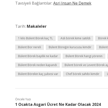
Tavsiyeli Bağlantılar:
Asri Insan Ne Demek
Tarih:
Makaleler
1 kilo Bülent Börek kaç TL
Aslı börek kime satıldı
Börek k
Bülent Bor nereli
Bülent Böreğin kurucusu kimdir
Bülent
Bülent Börek bayilik ne kadar
Bülent Börek hangi yörenin
Bülent Börek neden kapandı
Bülent börek ve Levent Börek ay
Bülent Börekin kaç şubesi var
Chef börek sahibi kimdir
Önceki Yazı
1 Ocakta Asgari Ücret Ne Kadar Olacak 2024