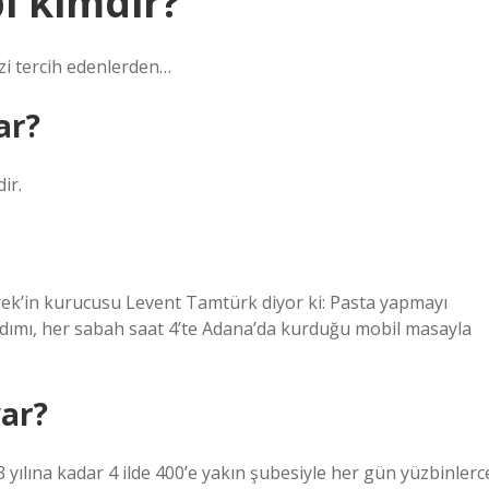
i kimdir?
zi tercih edenlerden…
ar?
ir.
rek’in kurucusu Levent Tamtürk diyor ki: Pasta yapmayı
adımı, her sabah saat 4’te Adana’da kurduğu mobil masayla
var?
 yılına kadar 4 ilde 400’e yakın şubesiyle her gün yüzbinlerc