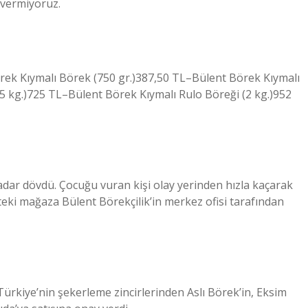
r vermiyoruz.
ek Kıymalı Börek (750 gr.)387,50 TL–Bülent Börek Kıymalı
5 kg.)725 TL–Bülent Börek Kıymalı Rulo Böreği (2 kg.)952
adar dövdü. Çocuğu vuran kişi olay yerinden hızla kaçarak
’teki mağaza Bülent Börekçilik’in merkez ofisi tarafından
rkiye’nin şekerleme zincirlerinden Aslı Börek’in, Eksim