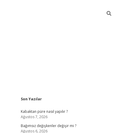
Sidebar
Son Yazılar
betexper
Kabaktan püre nasıl yapılır ?
Ağustos 7, 2026
Bağımsız değişkenler değişir mi ?
Ağustos 6, 2026