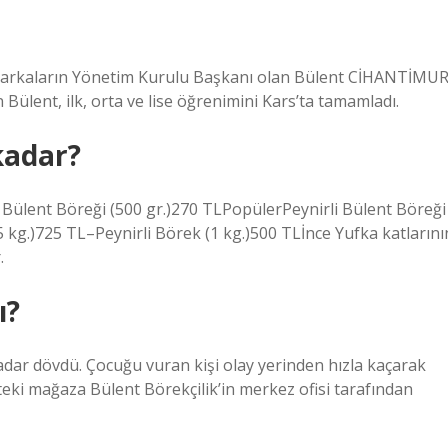
 markaların Yönetim Kurulu Başkanı olan Bülent CİHANTİMUR
Bülent, ilk, orta ve lise öğrenimini Kars’ta tamamladı.
kadar?
Bülent Böreği (500 gr.)270 TLPopülerPeynirli Bülent Böreği
5 kg.)725 TL–Peynirli Börek (1 kg.)500 TLİnce Yufka katlarını
.
ı?
adar dövdü. Çocuğu vuran kişi olay yerinden hızla kaçarak
’teki mağaza Bülent Börekçilik’in merkez ofisi tarafından