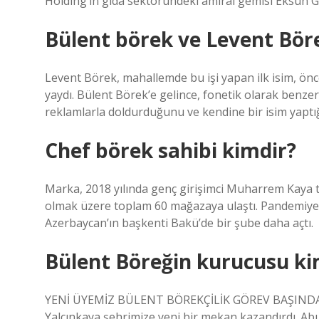
Holding’in gıda sektöründeki amiral gemisi Eksun Gı
Bülent börek ve Levent Bör
Levent Börek, mahallemde bu işi yapan ilk isim, ö
yaydı. Bülent Börek’e gelince, fonetik olarak benzer i
reklamlarla doldurduğunu ve kendine bir isim yapt
Chef börek sahibi kimdir?
Marka, 2018 yılında genç girişimci Muharrem Kaya ta
olmak üzere toplam 60 mağazaya ulaştı. Pandemiy
Azerbaycan’ın başkenti Bakü’de bir şube daha açtı.
Bülent Böreğin kurucusu ki
YENİ ÜYEMİZ BÜLENT BÖREKÇİLİK GÖREV BAŞINDA – S
Yalçınkaya şehrimize yeni bir mekan kazandırdı. Ab