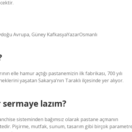
cektir.
neydoğu Avrupa, Güney KafkasyaYazarOsmanlı
?
nın elle hamur açtığı pastanemizin ilk fabrikası, 700 yılı
eklerini yaşatan Sakarya’nın Taraklı ilçesinde yer alıyor.
r sermaye lazım?
 franchise sisteminden bağımsız olarak pastane açmanın
tedir. Pişirme, mutfak, sunum, tasarım gibi birçok parametr