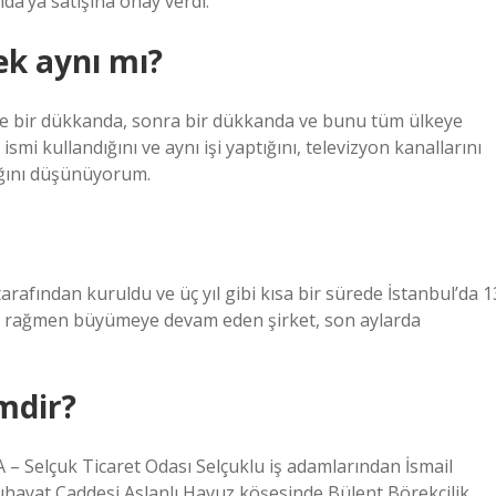
da’ya satışına onay verdi.
ek aynı mı?
nce bir dükkanda, sonra bir dükkanda ve bunu tüm ülkeye
smi kullandığını ve aynı işi yaptığını, televizyon kanallarını
ığını düşünüyorum.
rafından kuruldu ve üç yıl gibi kısa bir sürede İstanbul’da 1
e rağmen büyümeye devam eden şirket, son aylarda
mdir?
elçuk Ticaret Odası Selçuklu iş adamlarından İsmail
uhayat Caddesi Aslanlı Havuz köşesinde Bülent Börekçilik