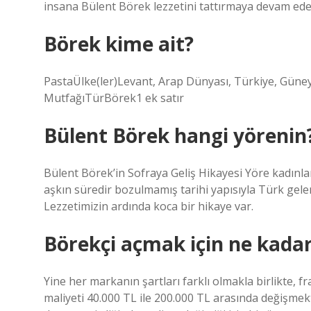
insana Bülent Börek lezzetini tattırmaya devam ede
Börek kime ait?
PastaÜlke(ler)Levant, Arap Dünyası, Türkiye, Gü
MutfağıTürBörek1 ek satır
Bülent Börek hangi yörenin
Bülent Börek’in Sofraya Geliş Hikayesi Yöre kadınları
aşkın süredir bozulmamış tarihi yapısıyla Türk gelen
Lezzetimizin ardında koca bir hikaye var.
Börekçi açmak için ne kada
Yine her markanın şartları farklı olmakla birlikte,
maliyeti 40.000 TL ile 200.000 TL arasında değişmek