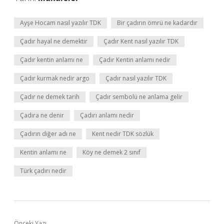
Ayşe Hocam nasıl yazılır TDK
Bir çadırın ömrü ne kadardır
Çadır hayal ne demektir
Çadır Kent nasıl yazılır TDK
Çadır kentin anlamı ne
Çadır Kentin anlamı nedir
Çadır kurmak nedir argo
Çadır nasıl yazılır TDK
Çadır ne demek tarih
Çadır sembolü ne anlama gelir
Çadıra ne denir
Çadırı anlamı nedir
Çadırın diğer adı ne
Kent nedir TDK sözlük
Kentin anlamı ne
Köy ne demek 2 sınıf
Türk çadırı nedir
Önceki Yazı