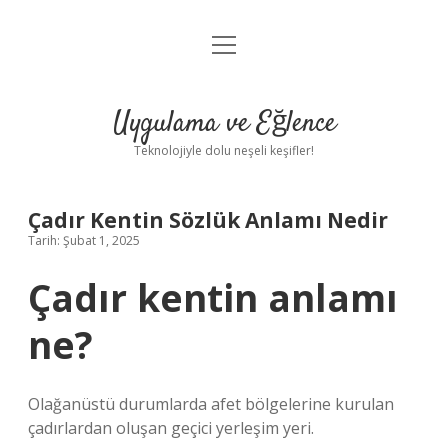
menüyü
Anasayfa
aç
Gizlilik Politikası
Uygulama ve Eğlence
Yasal Uyarı
Teknolojiyle dolu neşeli keşifler!
Hakkımızda
Çadır Kentin Sözlük Anlamı Nedir
Tarih: Şubat 1, 2025
Çadır kentin anlamı
ne?
Olağanüstü durumlarda afet bölgelerine kurulan
çadırlardan oluşan geçici yerleşim yeri.