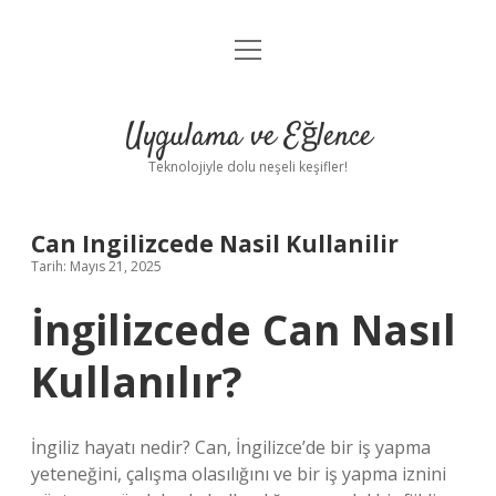
menüyü
Anasayfa
aç
Gizlilik Politikası
Uygulama ve Eğlence
Yasal Uyarı
Teknolojiyle dolu neşeli keşifler!
Hakkımızda
Can Ingilizcede Nasil Kullanilir
Tarih: Mayıs 21, 2025
İngilizcede Can Nasıl
Kullanılır?
İngiliz hayatı nedir? Can, İngilizce’de bir iş yapma
yeteneğini, çalışma olasılığını ve bir iş yapma iznini