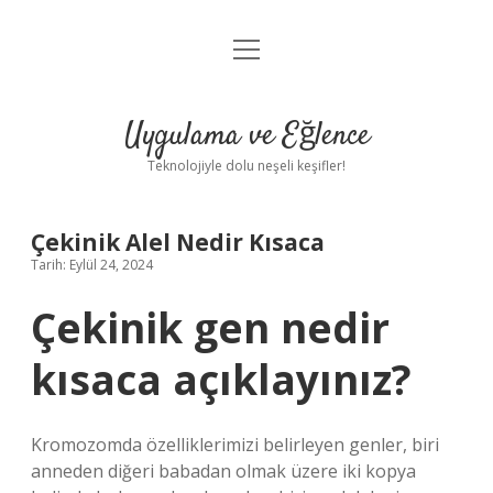
menüyü
Anasayfa
aç
Gizlilik Politikası
Uygulama ve Eğlence
Yasal Uyarı
Teknolojiyle dolu neşeli keşifler!
Hakkımızda
Çekinik Alel Nedir Kısaca
Tarih: Eylül 24, 2024
Çekinik gen nedir
kısaca açıklayınız?
Kromozomda özelliklerimizi belirleyen genler, biri
anneden diğeri babadan olmak üzere iki kopya