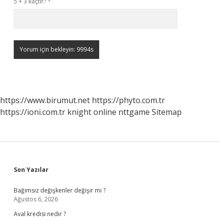
5 + 3 kaçtır?
*
https://www.birumut.net
https://phyto.com.tr
https://ioni.com.tr
knight online
nttgame
Sitemap
Sidebar
Son Yazılar
Bağımsız değişkenler değişir mi ?
Ağustos 6, 2026
Aval kredisi nedir ?