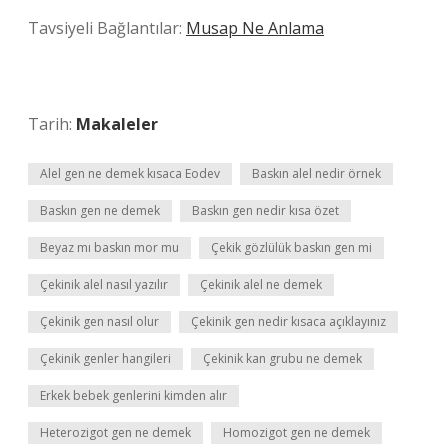
Tavsiyeli Bağlantılar:
Musap Ne Anlama
Tarih:
Makaleler
Alel gen ne demek kısaca Eodev
Baskın alel nedir örnek
Baskın gen ne demek
Baskın gen nedir kısa özet
Beyaz mı baskın mor mu
Çekik gözlülük baskın gen mi
Çekinik alel nasıl yazılır
Çekinik alel ne demek
Çekinik gen nasıl olur
Çekinik gen nedir kısaca açıklayınız
Çekinik genler hangileri
Çekinik kan grubu ne demek
Erkek bebek genlerini kimden alır
Heterozigot gen ne demek
Homozigot gen ne demek