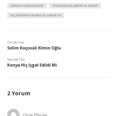
Kalıtımın babası kimdir
Otozomlarda çekinik ne demek
Saç dökülmesi baskın mı çekinik mi
Önceki Yazı
Selim Koçovalı Kimin Oğlu
Sonraki Yazı
Konya Hiç Işgal Edildi Mi
2 Yorum
Giray Efecan