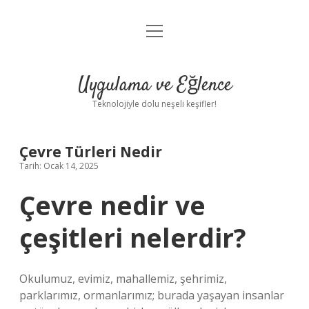
menüyü
Anasayfa
aç
Gizlilik Politikası
Uygulama ve Eğlence
Yasal Uyarı
Teknolojiyle dolu neşeli keşifler!
Hakkımızda
Çevre Türleri Nedir
Tarih: Ocak 14, 2025
Çevre nedir ve
çeşitleri nelerdir?
Okulumuz, evimiz, mahallemiz, şehrimiz,
parklarımız, ormanlarımız; burada yaşayan insanlar