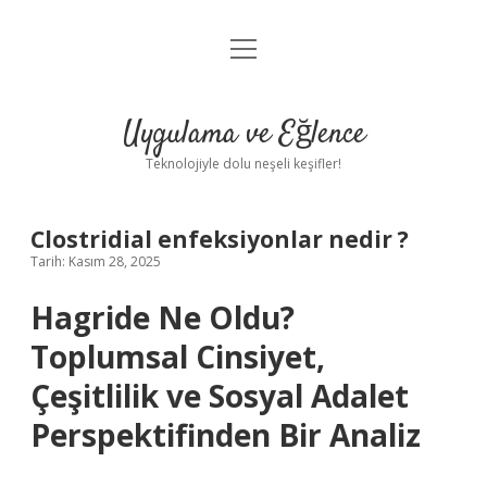
menüyü
Anasayfa
aç
Gizlilik Politikası
Uygulama ve Eğlence
Yasal Uyarı
Teknolojiyle dolu neşeli keşifler!
Hakkımızda
Clostridial enfeksiyonlar nedir ?
Tarih: Kasım 28, 2025
Hagride Ne Oldu?
Toplumsal Cinsiyet,
Çeşitlilik ve Sosyal Adalet
Perspektifinden Bir Analiz