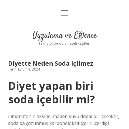
menüyü
Anasayfa
aç
Gizlilik Politikası
Uygulama ve Eğlence
Yasal Uyarı
Teknolojiyle dolu neşeli keşifler!
Hakkımızda
Diyette Neden Soda Içilmez
Tarih: Eylül 19, 2024
Diyet yapan biri
soda içebilir mi?
Limonatanın aksine, maden suyu doğal bir içecektir;
soda da çözünmüş karbondioksit içerir. İçerdiği