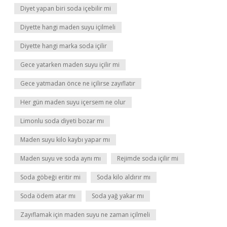
Diyet yapan biri soda içebilir mi
Diyette hangi maden suyu içilmeli
Diyette hangi marka soda içilir
Gece yatarken maden suyu içilir mi
Gece yatmadan önce ne içilirse zayıflatır
Her gün maden suyu içersem ne olur
Limonlu soda diyeti bozar mı
Maden suyu kilo kaybı yapar mı
Maden suyu ve soda aynı mı
Rejimde soda içilir mi
Soda göbeği eritir mi
Soda kilo aldırır mı
Soda ödem atar mı
Soda yağ yakar mı
Zayıflamak için maden suyu ne zaman içilmeli