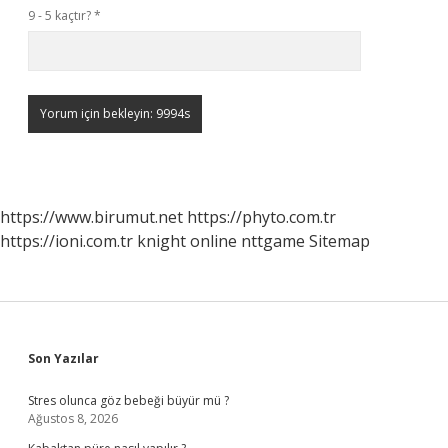
9 - 5 kaçtır?
*
https://www.birumut.net
https://phyto.com.tr
https://ioni.com.tr
knight online
nttgame
Sitemap
Sidebar
Son Yazılar
Stres olunca göz bebeği büyür mü ?
Ağustos 8, 2026