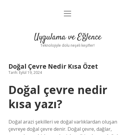
menüyü
Anasayfa
aç
Gizlilik Politikası
Uygulama ve Eğlence
Yasal Uyarı
Teknolojiyle dolu neşeli keşifler!
Hakkımızda
Doğal Çevre Nedir Kısa Özet
Tarih: Eylül 19, 2024
Doğal çevre nedir
kısa yazı?
Doğal arazi şekilleri ve doğal varlıklardan oluşan
çevreye doğal çevre denir. Doğal çevre, dağlar,