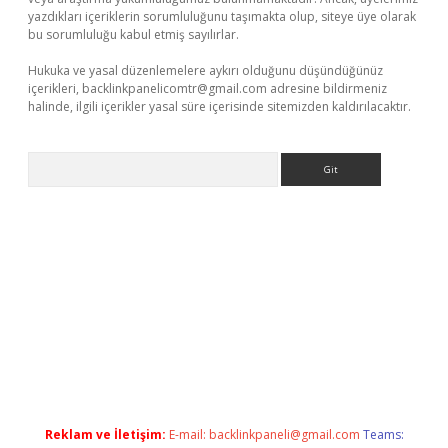
yazdıkları içeriklerin sorumluluğunu taşımakta olup, siteye üye olarak
bu sorumluluğu kabul etmiş sayılırlar.
Hukuka ve yasal düzenlemelere aykırı olduğunu düşündüğünüz
içerikleri,
backlinkpanelicomtr@gmail.com
adresine bildirmeniz
halinde, ilgili içerikler yasal süre içerisinde sitemizden kaldırılacaktır.
Arama
exper
Reklam ve İletişim:
E-mail:
backlinkpaneli@gmail.com
Teams: