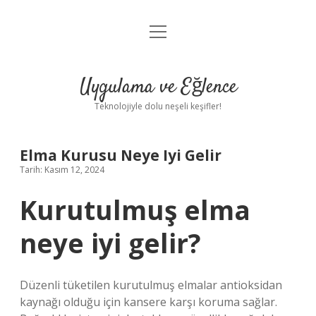
menüyü
Anasayfa
aç
Gizlilik Politikası
Uygulama ve Eğlence
Yasal Uyarı
Teknolojiyle dolu neşeli keşifler!
Hakkımızda
Elma Kurusu Neye Iyi Gelir
Tarih: Kasım 12, 2024
Kurutulmuş elma
neye iyi gelir?
Düzenli tüketilen kurutulmuş elmalar antioksidan
kaynağı olduğu için kansere karşı koruma sağlar.