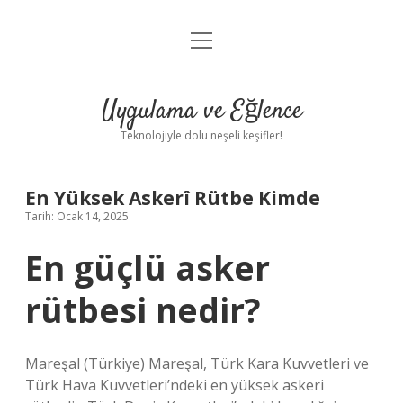
menüyü
Anasayfa
aç
Gizlilik Politikası
Uygulama ve Eğlence
Yasal Uyarı
Teknolojiyle dolu neşeli keşifler!
Hakkımızda
En Yüksek Askerî Rütbe Kimde
Tarih: Ocak 14, 2025
En güçlü asker
rütbesi nedir?
Mareşal (Türkiye) Mareşal, Türk Kara Kuvvetleri ve
Türk Hava Kuvvetleri’ndeki en yüksek askeri