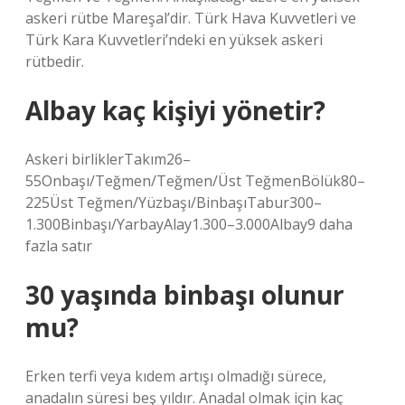
askeri rütbe Mareşal’dir. Türk Hava Kuvvetleri ve
Türk Kara Kuvvetleri’ndeki en yüksek askeri
rütbedir.
Albay kaç kişiyi yönetir?
Askeri birliklerTakım26–
55Onbaşı/Teğmen/Teğmen/Üst TeğmenBölük80–
225Üst Teğmen/Yüzbaşı/BinbaşıTabur300–
1.300Binbaşı/YarbayAlay1.300–3.000Albay9 daha
fazla satır
30 yaşında binbaşı olunur
mu?
Erken terfi veya kıdem artışı olmadığı sürece,
anadalın süresi beş yıldır. Anadal olmak için kaç