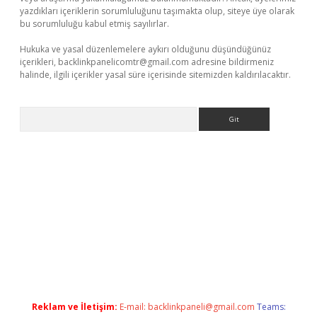
yazdıkları içeriklerin sorumluluğunu taşımakta olup, siteye üye olarak
bu sorumluluğu kabul etmiş sayılırlar.
Hukuka ve yasal düzenlemelere aykırı olduğunu düşündüğünüz
içerikleri,
backlinkpanelicomtr@gmail.com
adresine bildirmeniz
halinde, ilgili içerikler yasal süre içerisinde sitemizden kaldırılacaktır.
Arama
texper
Reklam ve İletişim:
E-mail:
backlinkpaneli@gmail.com
Teams: