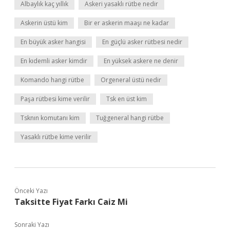
Albaylık kaç yıllık
Askeri yasaklı rütbe nedir
Askerin üstü kim
Bir er askerin maaşı ne kadar
En büyük asker hangisi
En güçlü asker rütbesi nedir
En kıdemli asker kimdir
En yüksek askere ne denir
Komando hangi rütbe
Orgeneral üstü nedir
Paşa rütbesi kime verilir
Tsk en üst kim
Tsknın komutanı kim
Tuğgeneral hangi rütbe
Yasaklı rütbe kime verilir
Önceki Yazı
Taksitte Fiyat Farkı Caiz Mi
Sonraki Yazı